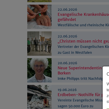
viel Zulauf
22.06.2026
Evangelische Krankenhäuser
gefährdet
Westfälische und rheinische K
Gesetzeseingriffen
22.06.2026
„Christen müssen nicht ge
Vertreter der Evangelischen Ki
zu Gast in Westfalen
20.06.2026
Neue Superintendentin im 
Borken
Imke Philipps tritt Nachfolge 
W
19.06.2026
t
Erdbeben-Nothilfe für phil
z
Vereinte Evangelische Mission
s
sagen 50.000 Euro zu