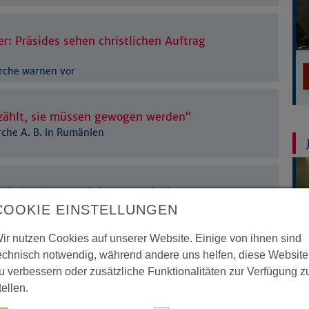
: Präsides sehen christlichen Auftrag
irche warnen vor
zählt, sie müssen gewogen werden“
rche A. B. in Rumänien
Kirchenkreis Steinfurt-Coesfeld-
COOKIE EINSTELLUNGEN
von Susanne Falcke an
ir nutzen Cookies auf unserer Website. Einige von ihnen sind
echnisch notwendig, während andere uns helfen, diese Website
ippinische Kirche
u verbessern oder zusätzliche Funktionalitäten zur Verfügung z
 und Landeskirchen
tellen.