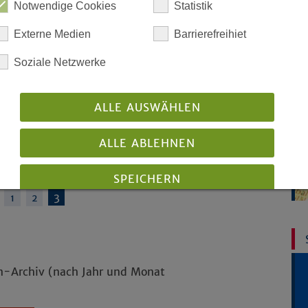
Notwendige Cookies
Statistik
Externe Medien
Barrierefreihiet
t
Soziale Netzwerke
ALLE AUSWÄHLEN
 oder nein?
e Diskussion mit
ALLE ABLEHNEN
hen…
von 3
SPEICHERN
3
1
2
Details anzeigen
Impressum
|
Datenschutz
en-Archiv (nach Jahr und Monat