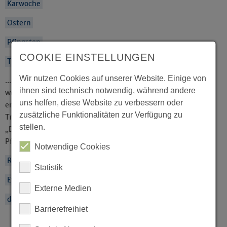
Karwoche
Ostern
Pfingsten
COOKIE EINSTELLUNGEN
Trinitatiszeit
...
Wir nutzen Cookies auf unserer Website. Einige von
... oder auch „festlose“ Zeit genannt, eine Zeit mit
ihnen sind technisch notwendig, während andere
wenigen Höhepunkten. Sie beginnt mit Trinitatis und
uns helfen, diese Website zu verbessern oder
endet mit dem Kirchenjahr am Ewigkeitssonntag.
zusätzliche Funktionalitäten zur Verfügung zu
Trinitatis (lateinisch) steht für
stellen.
„Dreieinigkeitssonntag“ und ist der Sonntag nach
Pfingsten.
Notwendige Cookies
Reformationstag
Statistik
Ewigkeitssonntag
Externe Medien
daskirchenjahr.de
Barrierefreihiet