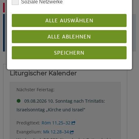
Soziale Netzwerke
Kein Tag wie jeder andere
ALLE AUSWÄHLEN
Das Kirchenjahr zum Mitnehmen: www.kirchenjahr-
evangelisch.de gibt es auch als App für
Android
ALLE ABLEHNEN
und
Apple
SPEICHERN
Details anzeigen
Impressum
|
Datenschutz