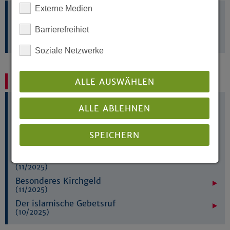
Externe Medien
Für Gemeindebriefe, Internetseiten und mehr: Hier
Barrierefreihiet
finden Sie
Material für Ihre Öffentlichkeitsarbeit
Soziale Netzwerke
ALLE AUSWÄHLEN
Zuletzt veröffentlicht
Verhandlungen der 3. (ordentlichen) Tagung der
ALLE ABLEHNEN
20. Westfälischen Landessynode 2025
(05/2026)
SPEICHERN
Haushaltsbuch 2026
(02/2026)
Statistischer Jahresbericht 2025
(11/2025)
Details anzeigen
Besonderes Kirchgeld
Impressum
|
Datenschutz
(11/2025)
Der islamische Gebetsruf
(10/2025)