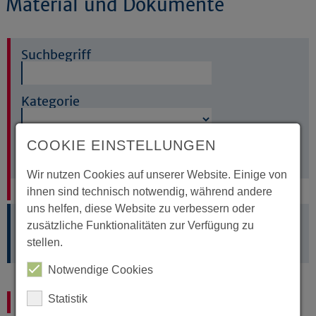
Material und Dokumente
Suchbegriff
Kategorie
COOKIE EINSTELLUNGEN
Absenden
Wir nutzen Cookies auf unserer Website. Einige von
Ohne Druck!
ihnen sind technisch notwendig, während andere
uns helfen, diese Website zu verbessern oder
zusätzliche Funktionalitäten zur Verfügung zu
Digitale Materialien für den Gemeindealltag
stellen.
Notwendige Cookies
Statistik
Gemeindebriefvorlagen und mehr