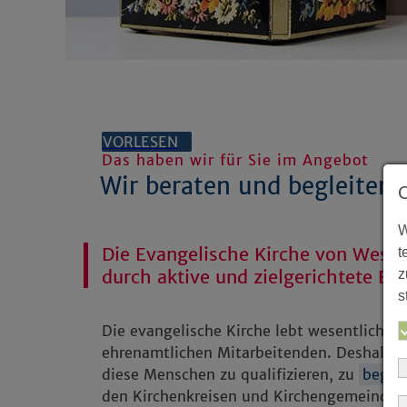
VORLESEN
Das haben wir für Sie im Angebot
Wir beraten und begleiten 
W
Die Evangelische Kirche von Westf
t
durch aktive und zielgerichtete Be
z
s
Die evangelische Kirche lebt wesentlich 
ehrenamtlichen Mitarbeitenden. Deshalb is
diese Menschen zu qualifizieren, zu
begle
den Kirchenkreisen und Kirchengemeinden