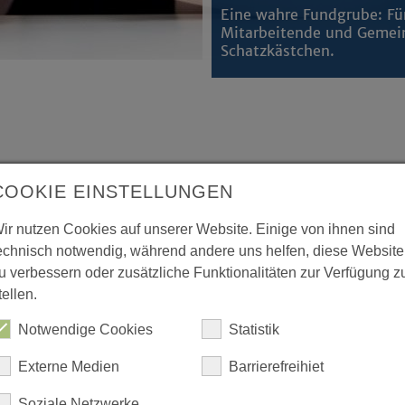
Eine wahre Fundgrube: Für
Mitarbeitende und Gemei
Schatzkästchen.
Sie
COOKIE EINSTELLUNGEN
ir nutzen Cookies auf unserer Website. Einige von ihnen sind
alen unterstützt Mitarbeitende
echnisch notwendig, während andere uns helfen, diese Website
ratung und Begleitung.
u verbessern oder zusätzliche Funktionalitäten zur Verfügung z
tellen.
vom Engagement der vielen haupt- und
Notwendige Cookies
Statistik
t es uns als Landeskirche wichtig,
Externe Medien
Barrierefreihiet
iten und zu beraten
. Zusammen mit
 schaffen wir zudem
Soziale Netzwerke