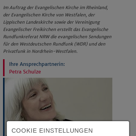
Im Auftrag der Evangelischen Kirche im Rheinland,
der Evangelischen Kirche von Westfalen, der
Lippischen Landeskirche sowie der Vereinigung
Evangelischer Freikirchen erstellt das
Evangelische
Rundfunkreferat NRW
die evangelischen Sendungen
für den Westdeutschen Rundfunk (WDR) und den
Privatfunk in Nordrhein-Westfalen.
Ihre Ansprechpartnerin:
Petra Schulze
COOKIE EINSTELLUNGEN