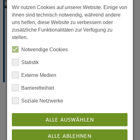
Wir nutzen Cookies auf unserer Website. Einige von
ihnen sind technisch notwendig, während andere
Ev. Rundfunkbeauftragte beim WDR
Ev. Rundfunkreferat NRW
uns helfen, diese Website zu verbessern oder
zusätzliche Funktionalitäten zur Verfügung zu
Hans-Böckler-Str. 7
stellen.
40476 Düsseldorf
Notwendige Cookies
Telefon:
0211-4155810
Statistik
Kontakt per E-Mail
mehr »
Externe Medien
Barrierefreihiet
Soziale Netzwerke
Sendungen der Woche
Augenblick mal !
ALLE AUSWÄHLEN
montags bis samstags
alle 45 NRW-Lokalradios
ALLE ABLEHNEN
Kurz und prägnant, unterhaltsam, kritisch, lustig,