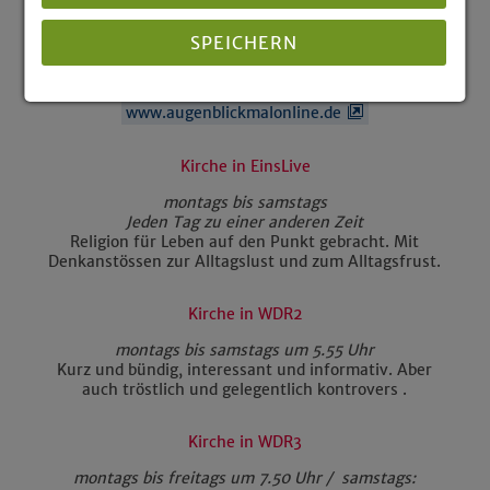
informativ oder auch nachdenklich präsentieren
unsere Autorinnen und Autoren »ihren« Gedanken
SPEICHERN
zum Tag. Und beim Zuhören entdecken Sie schnell:
eigentlich steckt in vielen scheinbaren
Alltäglichkeiten eine gehörige Portion Religion.
www.augenblickmalonline.de
Details anzeigen
Impressum
|
Datenschutz
Kirche in EinsLive
montags bis samstags
Jeden Tag zu einer anderen Zeit
Religion für Leben auf den Punkt gebracht. Mit
Denkanstössen zur Alltagslust und zum Alltagsfrust.
Kirche in WDR2
montags bis samstags um 5.55 Uhr
Kurz und bündig, interessant und informativ. Aber
auch tröstlich und gelegentlich kontrovers .
Kirche in WDR3
montags bis freitags um 7.50 Uhr / samstags: