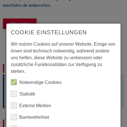
westfalen.de widerrufen.
Absenden
COOKIE EINSTELLUNGEN
Hier finden Sie
unsere Datenschutzerklärung
Für Presse- und Medienanfragen:
Wir nutzen Cookies auf unserer Website. Einige von
https://www.evangelisch-in-
ihnen sind technisch notwendig, während andere
westfalen.de/service/medien/
uns helfen, diese Website zu verbessern oder
zusätzliche Funktionalitäten zur Verfügung zu
Ansprechpersonen finden
stellen.
Notwendige Cookies
Sie wissen schon, mit wem Sie sprechen wollen?
Nutzen Sie einfach die Suche (Lupe) oben auf der
Statistik
Seite.
Externe Medien
Barrierefreihiet
E-Mail