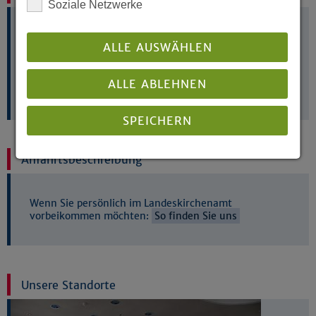
Soziale Netzwerke
Oder schreiben Sie uns direkt an info@evangelisch-
ALLE AUSWÄHLEN
in-westfalen.de
ALLE ABLEHNEN
E-Mail
SPEICHERN
Anfahrtsbeschreibung
Details anzeigen
Impressum
|
Datenschutz
Wenn Sie persönlich im Landeskirchenamt
vorbeikommen möchten:
So finden Sie uns
Unsere Standorte