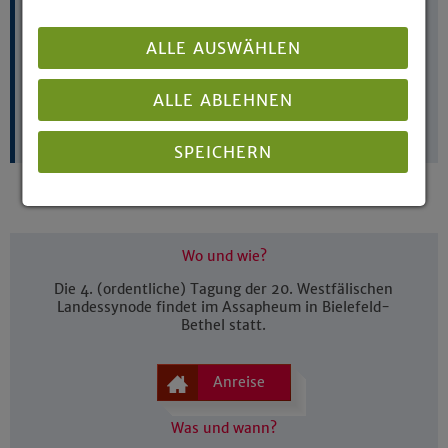
22. bis 25.
10. April
6. Mai (digital)
ALLE AUSWÄHLEN
November
(digital)
21. bis 24.
19. bis 22.
ALLE ABLEHNEN
November
November
SPEICHERN
Details anzeigen
Wo und wie?
Impressum
|
Datenschutz
Die 4. (ordentliche) Tagung der 20. Westfälischen
Landessynode findet im Assapheum in Bielefeld-
Bethel statt.
Anreise
Was und wann?