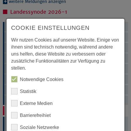
weitere Meldungen anzeigen
Landessynode 2026-1
Aktuelles
COOKIE EINSTELLUNGEN
Live-Übertragung
Wir nutzen Cookies auf unserer Website. Einige von
ihnen sind technisch notwendig, während andere
Beschlüsse
uns helfen, diese Website zu verbessern oder
Dokumente
zusätzliche Funktionalitäten zur Verfügung zu
stellen.
Kontakt & Anreise
Synodale
Notwendige Cookies
Herbstsynode 2025
Statistik
Frühjahrssynode 2025
Externe Medien
Termine der nächsten Landessynoden
Barrierefreihiet
Soziale Netzwerke
2026
2027
2028