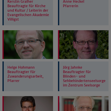
Kerstin Gralher
Anne Heckel
Beauftragte für Kirche
Pfarrerin
und Kultur / Leiterin der
Evangelischen Akademie
Villigst
Helge Hohmann
Jörg Jahnke
Beauftragter für
Beauftragter für
Zuwanderungsarbeit,
Blinden- und
Pfarrer
Sehbehindertenseelsorge
im Zentrum Seelsorge