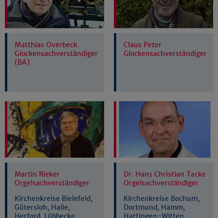
Matthias Overbeck
Claus Peter
Glockensachverständiger
Glockensachverständiger
(BA)
Martin Rieker
Dr. Hans Christian Tacke
Orgelsachverständiger
Orgelsachverständiger
Kirchenkreise Bielefeld,
Kirchenkreise Bochum,
Gütersloh, Halle,
Dortmund, Hamm,
Herford, Lübbecke,
Hattingen-Witten,