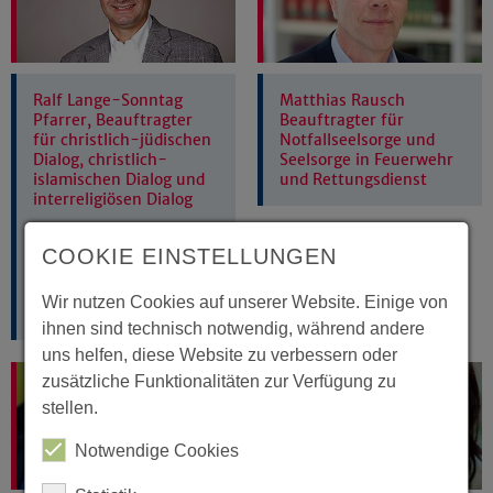
Ralf Lange-Sonntag
Matthias Rausch
Pfarrer, Beauftragter
Beauftragter für
für christlich-jüdischen
Notfallseelsorge und
Dialog, christlich-
Seelsorge in Feuerwehr
islamischen Dialog und
und Rettungsdienst
interreligiösen Dialog
Dezernat für Mission
und Ökumene,
COOKIE EINSTELLUNGEN
Islamdialog,
Judentumdialog,
Wir nutzen Cookies auf unserer Website. Einige von
Interreligiöser Dialog
ihnen sind technisch notwendig, während andere
uns helfen, diese Website zu verbessern oder
zusätzliche Funktionalitäten zur Verfügung zu
stellen.
Notwendige Cookies