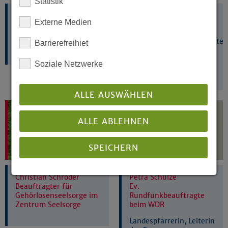
Statistik
Klaus Dieter Reuber
Nicole Richter
Externe Medien
Beauftragter für die
Arbeit mit Bikern
Gleichstellungsbeauftragte
Barrierefreihiet
Ansprechperson für die
rechtliche Gleichstellung
Soziale Netzwerke
von Frauen* und
Männern* in der EKvW
ALLE AUSWÄHLEN
ALLE ABLEHNEN
SPEICHERN
Christian Schröder
Petra Schulze
Details anzeigen
Beauftragter für
Ev.
Gehörlosenseelsorge im
Rundfunkbeauftragte
Impressum
|
Datenschutz
Zentrum Seelsorge
beim WDR
Landespfarrerin, Leiterin