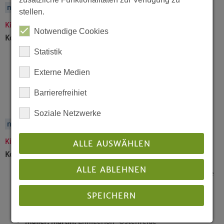
nach oben
stellen.
Kirchenkreis Minden
Notwendige Cookies
Kontakt:
Kirchenkreis Minden
Statistik
Mertins, Michael,
Superintendent, Rosentalstraße 6,
32423 Minden
Externe Medien
Philipps, Mirjam,
Pfarrerin, Petershagen
Barrierefreihiet
Brandt, Ernst-Friedrich,
Hille
Franke, Doris,
Porta Westfalica
Soziale Netzwerke
nach oben
Kirchenkreis Münster
ALLE AUSWÄHLEN
Kontakt:
Kirchenkreis Münster
ALLE ABLEHNEN
Erdmann, Holger,
Superintendent, An der Apostelkirche
1-3, 48143 Münster
SPEICHERN
Stoll-Großhans, Barbara,
Pfarrerin, Münster
Dörr, Nele Luisa,
Münster (VERHINDERT)
Müller, Martin,
Ennigerloh-Ostenfelde