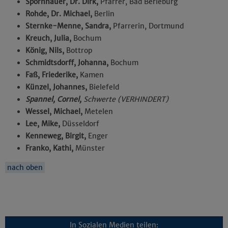
Spornhauer, Dr. Dirk,
Pfarrer, Bad Berleburg
Rohde, Dr. Michael,
Berlin
Sternke-Menne, Sandra,
Pfarrerin, Dortmund
Kreuch, Julia,
Bochum
König, Nils,
Bottrop
Schmidtsdorff, Johanna,
Bochum
Faß, Friederike,
Kamen
Künzel, Johannes,
Bielefeld
Spannel, Cornel,
Schwerte (VERHINDERT)
Wessel, Michael,
Metelen
Lee, Mike,
Düsseldorf
Kenneweg, Birgit,
Enger
Franko, Kathi,
Münster
nach oben
In Sozialen Medien teilen: