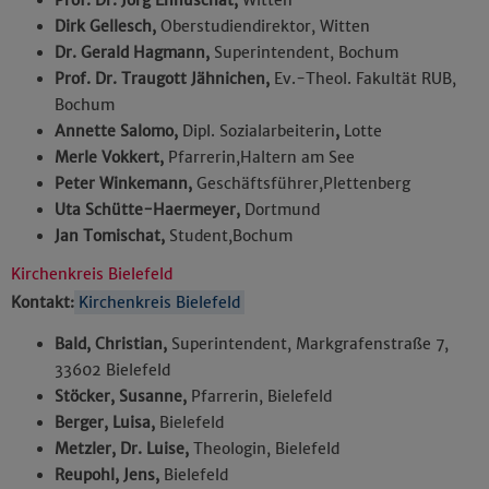
Prof. Dr. Jörg Ennuschat,
Witten
Dirk Gellesch,
Oberstudiendirektor, Witten
Dr. Gerald Hagmann,
Superintendent, Bochum
Prof. Dr. Traugott Jähnichen,
Ev.-Theol. Fakultät RUB,
Bochum
Annette Salomo,
Dipl. Sozialarbeiterin
,
Lotte
Merle Vokkert,
Pfarrerin,
Haltern am See
Peter Winkemann,
Geschäftsführer,
Plettenberg
Uta Schütte-Haermeyer,
Dortmund
Jan Tomischat,
Student,
Bochum
Kirchenkreis Bielefeld
Kontakt:
Kirchenkreis Bielefeld
Bald, Christian,
Superintendent, Markgrafenstraße 7,
33602 Bielefeld
Stöcker, Susanne,
Pfarrerin, Bielefeld
Berger, Luisa,
Bielefeld
Metzler, Dr. Luise,
Theologin, Bielefeld
Reupohl, Jens,
Bielefeld