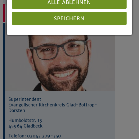
ALLE ABLEHNEN
Ihr Ansprechpartner:
Steffen Riesenberg
SPEICHERN
Details anzeigen
Impressum
|
Datenschutz
Superintendent
Evangelischer Kirchenkreis Glad-Bottrop-
Dorsten
Humboldtstr. 15
45964 Gladbeck
Telefon:
02043 279-350