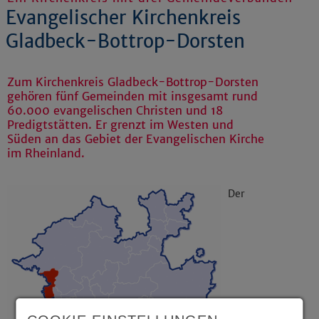
Evangelischer Kirchenkreis
Gladbeck-Bottrop-Dorsten
Zum Kirchenkreis Gladbeck-Bottrop-Dorsten
gehören fünf Gemeinden mit insgesamt rund
60.000 evangelischen Christen und 18
Predigtstätten. Er grenzt im Westen und
Süden an das Gebiet der Evangelischen Kirche
im Rheinland.
Der