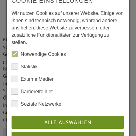
COOKIE EINSTELLUNGEN
Wir nutzen Cookies auf unserer Website. Einige von
ihnen sind technisch notwendig, während andere
uns helfen, diese Website zu verbessern oder
zusätzliche Funktionalitäten zur Verfügung zu
Kirchenkreis Gladbeck-Bottrop-Dorsten ist Träger
stellen.
von Einrichtungen, die über den Rahmen der
Notwendige Cookies
Gemeinden hinausgehen, z. B. die Neue Arbeit
gGmbH, die kreiskirchliche
Statistik
Beschäftigungsgesellschaft. Er übernimmt für die
Gemeinden den Kontakt zu den Schulen, fördert die
Externe Medien
Jugendarbeit, die Kirchenmusik, die Diakonie und
Sozialarbeit, betreibt Bildungs-, Frauen- und
Barrierefreihiet
Öffentlichkeitsarbeit. Einige dieser Aufgaben sind
Soziale Netzwerke
innerhalb des Kirchenkreises den drei
Gemeindeverbänden Gladbeck, Bottrop und Dorsten
übertragen.
ALLE AUSWÄHLEN
Zurück zur Übersicht