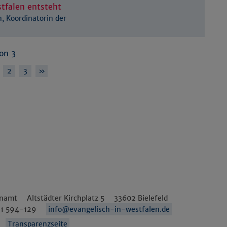
tfalen entsteht
, Koordinatorin der
von 3
2
3
»
enamt
Altstädter Kirchplatz 5
33602
Bielefeld
1 594-129
info@evangelisch-in-westfalen.de
Transparenzseite