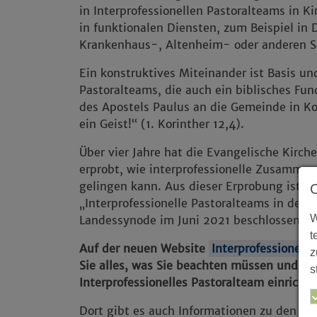
in Interprofessionellen Pastoralteams in 
in funktionalen Diensten, zum Beispiel in 
Krankenhaus-, Altenheim- oder anderen So
Ein konstruktives Miteinander ist Basis und
Pastoralteams, die auch ein biblisches F
des Apostels Paulus an die Gemeinde in Kor
ein Geist!“ (1. Korinther 12,4).
Über vier Jahre hat die Evangelische Kirche
erprobt, wie interprofessionelle Zusammena
gelingen kann. Aus dieser Erprobung ist 
„Interprofessionelle Pastoralteams in der
W
Landessynode im Juni 2021 beschlossen w
t
Auf der neuen Website
Interprofessionell
z
Sie alles, was Sie beachten müssen und wi
s
Interprofessionelles Pastoralteam einricht
Dort gibt es auch Informationen zu den w