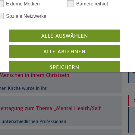
Externe Medien
Barrierefreihiet
elles Pastoralteam, wichtige Dokumente
ten auf häufig gestellte Fragen.
Soziale Netzwerke
ofessionelle Teams
ALLE AUSWÄHLEN
A
estalten
ALLE ABLEHNEN
n, Teil
SPEICHERN
 Menschen in ihrem Christsein
Details anzeigen
hen Kirche wurde in ihr
Impressum
|
Datenschutz
entagung zum Thema „Mental Health/Self
 unterschiedlichen Professionen