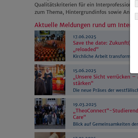
Qualitätskriterien für ein Interprofession
zum Thema, Hintergrundinfos sowie Antwor
Aktuelle Meldungen rund um Interpr
17.06.2025
Save the date: Zukunft(s)g
„reloaded“
Kirchliche Arbeit transformiere
2
15.06.2025
„Unsere Sicht verrücken –
stärken“
Die neue Präses der westfälisc
Amt eingeführt
19.03.2025
„TheoConnect“-Studierend
Care“
Blick auf Gemeinsamkeiten der