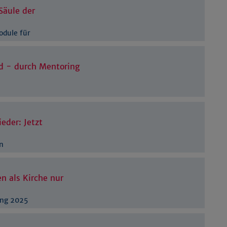
Säule der
odule für
d - durch Mentoring
eder: Jetzt
n
n als Kirche nur
ung 2025