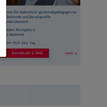
Referent für diakonisch-gemeindepädagogische
Mitarbeitende und Berufsprofile
Landeskirchenamt
ltstädter Kirchplatz 5
33602 Bielefeld
Telefon:
0521 594-154
Kontakt per E-Mail
mehr »
: