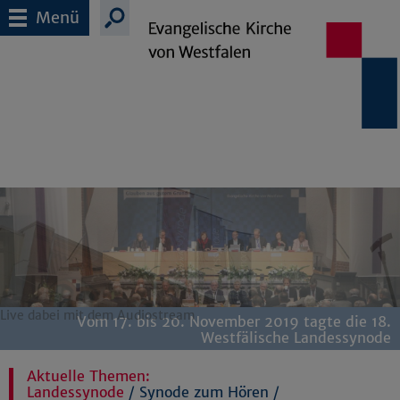
Menü
Live dabei mit dem Audiostream
Die Hauptvorlage „Kirche und Migration“ wurde 2018
Vom 17. bis 20. November 2019 tagte die 18.
Synode zum Sehen und Hören
vorgestellt. Jetzt wird diskutiert.
Westfälische Landessynode
Aktuelle Themen:
Landessynode
/
Synode zum Hören
/