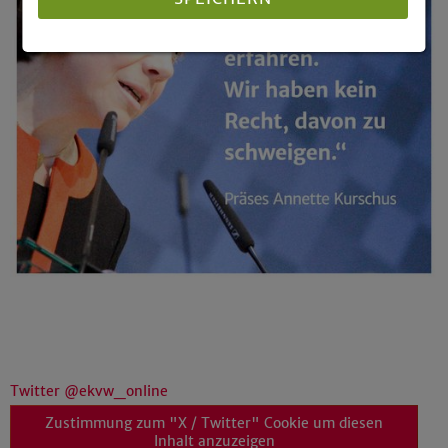
Details anzeigen
Impressum
|
Datenschutz
Twitter @ekvw_online
Zustimmung zum "X / Twitter" Cookie um diesen
Inhalt anzuzeigen