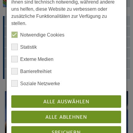
ihnen sind technisch notwendig, während andere
uns helfen, diese Website zu verbessern oder
zusätzliche Funktionalitäten zur Verfügung zu
Synodale
stellen.
Was ist eine Landessynode?
Notwendige Cookies
Synodensplitter
Statistik
Klimafreundliche Landessynode
Externe Medien
Beschlüsse
Barrierefreihiet
Synode 2018
Soziale Netzwerke
ALLE AUSWÄHLEN
ALLE ABLEHNEN
SPEICHERN