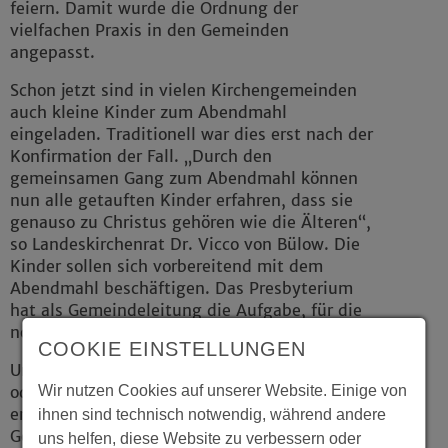
feiern. Damit wurde die Ordnung der
vielfachen Praxis in den Gemeinden
angepasst.
Schon jetzt sind in vielen Kirchengemeinden
auch kleine Kinder zum Abendmahl
eingeladen. Traditionell war dies erst nach der
Konfirmation der Fall. „Durch den
gemeinsamen Gang zum Abendmahl können
nun alle getauften Kinder erfahren, dass sie
genauso zu Christus gehören wie die Älteren“,
so Landeskirchenrat Dr. Vicco von Bülow. Die
Kinder sollen sich vorbereitend mit dem
Abendmahl beschäftigen. Das Presbyterium
hat als Gemeindeleitung die Aufgabe, für die
notwendige Hinführung der Kinder zu sorgen.
COOKIE EINSTELLUNGEN
Um bestimmte Personengruppen wie Kinder
Wir nutzen Cookies auf unserer Website. Einige von
oder Alkoholkranke nicht auszuschließen,
enthält der Abendmahlskelch in vielen
ihnen sind technisch notwendig, während andere
Gemeinden schon lange Traubensaft statt
uns helfen, diese Website zu verbessern oder