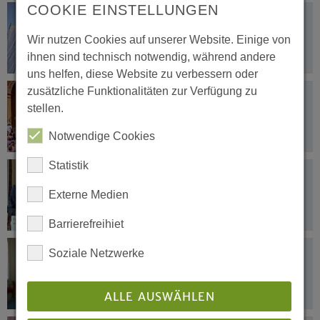
COOKIE EINSTELLUNGEN
18.11.2023
Westfälische Landessynode tagt am
Wir nutzen Cookies auf unserer Website. Einige von
24./25. November in Bielefeld
ihnen sind technisch notwendig, während andere
uns helfen, diese Website zu verbessern oder
zusätzliche Funktionalitäten zur Verfügung zu
24.05.2023
stellen.
Klimaschutz, Flüchtlingshilfe und
Personalentwicklung
Notwendige Cookies
Statistik
23.05.2023
„Interprofessionelle Teams gewinnen
Externe Medien
an Akzeptanz“
Barrierefreihiet
23.05.2023
Soziale Netzwerke
Augenmerk für das Ehrenamt
ALLE AUSWÄHLEN