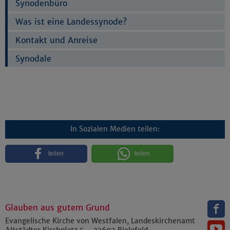
Synodenbüro
Was ist eine Landessynode?
Kontakt und Anreise
Synodale
In Sozialen Medien teilen:
teilen
teilen
Glauben aus gutem Grund
Evangelische Kirche von Westfalen, Landeskirchenamt
Altstädter Kirchplatz 5
33602
Bielefeld