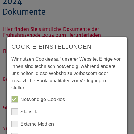
2024
Dokumente
Hier finden Sie sämtliche Dokumente der
Frühjahrssynode 2024 zum Herunterladen
COOKIE EINSTELLUNGEN
Finanzen
Wir nutzen Cookies auf unserer Website. Einige von
Einbringung Haushaltssicherungskonzept 2024-
ihnen sind technisch notwendig, während andere
2027
(PDF)
uns helfen, diese Website zu verbessern oder
Berichte
zusätzliche Funktionalitäten zur Verfügung zu
stellen.
Kirche in Vielfalt – Interkulturelle Entwicklung der
EKvW
(PDF)
Notwendige Cookies
Gleichstellung
Statistik
Awareness-Konzept für die Landessynode
(PDF)
Externe Medien
Verhandlungsband