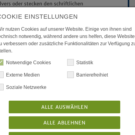
vers oder stecken den schriftlichen
COOKIE EINSTELLUNGEN
ir nutzen Cookies auf unserer Website. Einige von ihnen sind
ektisch sind und die Kirchräume mit
echnisch notwendig, während andere uns helfen, diese Website
P
hmend als einzigartig empfunden
u verbessern oder zusätzliche Funktionalitäten zur Verfügung z
uält und hoffen, in der Kirche
tellen.
Notwendige Cookies
Statistik
hier - beim Anzünden der Kerzen -
d jung und alt, sie sind Frauen und
Externe Medien
Barrierefreihiet
Ländern, und sie sind nicht nur
Soziale Netzwerke
agen, Anliegen und Sehnsüchten
ALLE AUSWÄHLEN
orgen um 10 Uhr, und sie suchen
f den ersten Blick wie eine
ALLE ABLEHNEN
eine Chance: Viele Gemeinden
 neu erwachten Interesse an den