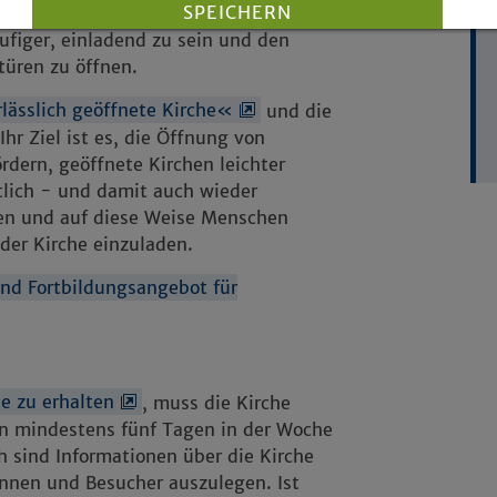
SPEICHERN
Fragen, Anliegen und Sehnsüchte
figer, einladend zu sein und den
türen zu öffnen.
Details anzeigen
Impressum
|
Datenschutz
lässlich geöffnete Kirche«
und die
hr Ziel ist es, die Öffnung von
rdern, geöffnete Kirchen leichter
tlich - und damit auch wieder
en und auf diese Weise Menschen
er Kirche einzuladen.
nd Fortbildungsangebot für
he zu erhalten
, muss die Kirche
 an mindestens fünf Tagen in der Woche
ch sind Informationen über die Kirche
nnen und Besucher auszulegen. Ist