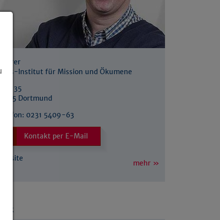
farrer
u
oikos-Institut für Mission und Ökumene
Olpe 35
44135 Dortmund
Telefon:
0231 5409-63
Kontakt per E-Mail
Website
mehr »
Link