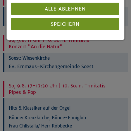
gepflanzt.
ALLE ABLEHNEN
Pr. Oldendorf:
Kirche Bad Holzhausen
Ev.-Luth. Kirchengemeinde Bad Holzhausen
SPEICHERN
So, 9.8. 11 Uhr | 10. So. n. Trinitatis
Details anzeigen
Konzert "An die Natur"
Impressum
|
Datenschutz
Soest:
Wiesenkirche
Ev. Emmaus-Kirchengemeinde Soest
So, 9.8. 17-17:30 Uhr | 10. So. n. Trinitatis
Pipes & Pop
Hits & Klassiker auf der Orgel
Bünde:
Kreuzkirche, Bünde-Ennigloh
Frau Chlistalla/ Herr Röbbecke