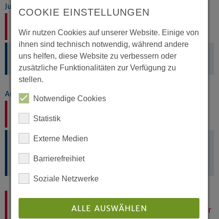
Juli 2026
COOKIE EINSTELLUNGEN
Mo, 27.7. - So, 30.8.
Wanderausstellung zum Kirchenasyl
Wir nutzen Cookies auf unserer Website. Einige von
ihnen sind technisch notwendig, während andere
Soest:
Wiesenkirche
uns helfen, diese Website zu verbessern oder
Ev. Emmaus-Kirchengemeinde Soest
zusätzliche Funktionalitäten zur Verfügung zu
stellen.
August 2026
Notwendige Cookies
Sa, 8.8. 10:30-12 Uhr
Statistik
"Daheim und unterwegs" - Offenes Singen
Externe Medien
Hagen:
Ev. luth. Kirche Elsey
Kantorin Bettina Pahnke
Barrierefreihiet
Ev.-ref. Kirchengemeinde Hohenlimburg
Soziale Netzwerke
So, 9.8. 10 Uhr | 10. So. n. Trinitatis
ALLE AUSWÄHLEN
Gottesdienst -Sommerkirche-: Psalm 1, Am Wasser