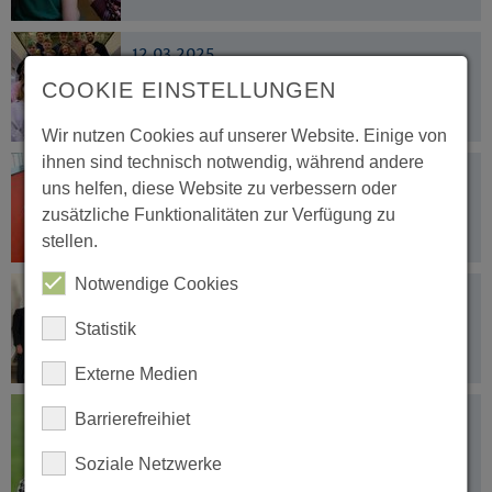
12.03.2025
Das Kompassjahr startet wieder: Jetzt
COOKIE EINSTELLUNGEN
bewerben!
Wir nutzen Cookies auf unserer Website. Einige von
ihnen sind technisch notwendig, während andere
11.03.2025
uns helfen, diese Website zu verbessern oder
„Man muss die Jugendlichen als Kirche
zusätzliche Funktionalitäten zur Verfügung zu
nur erreichen“
stellen.
Notwendige Cookies
03.03.2025
Zweites theologisches Examen
Statistik
erfolgreich absolviert
Externe Medien
19.02.2025
Barrierefreihiet
Kandidatin für Präsesamt nominiert
Soziale Netzwerke