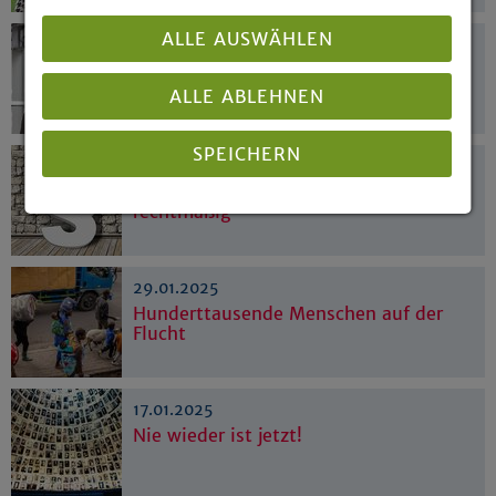
ALLE AUSWÄHLEN
17.02.2025
Abschied aus dem Landeskirchenamt
ALLE ABLEHNEN
SPEICHERN
06.02.2025
Einstellung der Verfahren war
rechtmäßig
Details anzeigen
Impressum
|
Datenschutz
29.01.2025
Hunderttausende Menschen auf der
Flucht
17.01.2025
Nie wieder ist jetzt!