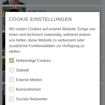
15.06.2026
„Sie sind mir Ansporn und
COOKIE EINSTELLUNGEN
Ermutigung“
Wir nutzen Cookies auf unserer Website. Einige von
ihnen sind technisch notwendig, während andere
05.06.2026
uns helfen, diese Website zu verbessern oder
Die Namen nennen
zusätzliche Funktionalitäten zur Verfügung zu
stellen.
Notwendige Cookies
03.06.2026
Bronzekreuz für Dr. Uwe Gryczan
Statistik
Externe Medien
03.06.2026
Barrierefreihiet
Sieben Kirchenmusikerinnen und
Kirchenmusiker schließen C-
Soziale Netzwerke
Ausbildung ab