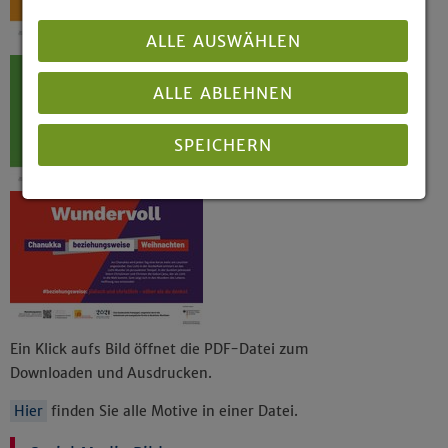
ALLE AUSWÄHLEN
ALLE ABLEHNEN
SPEICHERN
Details anzeigen
Impressum
|
Datenschutz
Ein Klick aufs Bild öffnet die PDF-Datei zum
Downloaden und Ausdrucken.
Hier
finden Sie alle Motive in einer Datei.