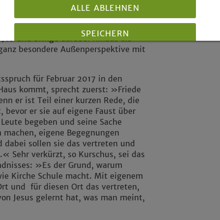
hr so neu – sondern schon seit
ALLE ABLEHNEN
eiter – ist, würdigte von Moritz mit
 für dieses Amt.« Denn Bollwahn sei
SPEICHERN
 Job und bringe darüber hinaus als
 ganz besondere Außenperspektive mit
Details anzeigen
Impressum
|
Datenschutz
sspruch für Februar 2017 in den
 Haus kommt, sprecht zuerst: »Friede
nn er ist Teil einer kurzen Rede, die
, bevor er sie auf eigene Faust über
e Leute begeben und seine Sache
gen machen, eigene Begegnungen
 dabei sollen sie das vertreten und
« Sehr verkürzt, so Kurschus, sei das
ändnisses: »Es der Grund, warum
wie Kirche Schule macht. Mit eigenem
t und für diesen Ort das vertreten,
on Jesus gelernt hat, was man meint,