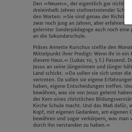
Den »Neuen«, der eigentlich gar nicht me
dreieinhalb Jahren stellvertretender Schull
den Worten: »Sie sind genau der Richtige
zwar noch jung an Jahren, aber erfahren im
gelernter Sonderpädagoge auch noch eine
an die Sekundarschule.
Präses Annette Kurschus stellte den Monat
Mittelpunkt ihrer Predigt: Wenn Ihr in ein
diesem Haus.« (Lukas 10, 5 f.) Passend. De
Jesus an seine Jüngerinnen und Jünger hält
Land schickt. »Da sollen sie sich unter di
vertreten. Da sollen sie eigene Erfahrun
haben, eigene Entscheidungen treffen. Und
bewähren, was sie von Jesus gelernt haben.
der Kern eines christlichen Bildungsverst
Kirche Schule macht. Und das Maß dafür, 
Kopf, mit eigenen Gedanken, am eigenen Or
bewähren und sogar verkörpern, was man v
durch ihn verstanden zu haben.«