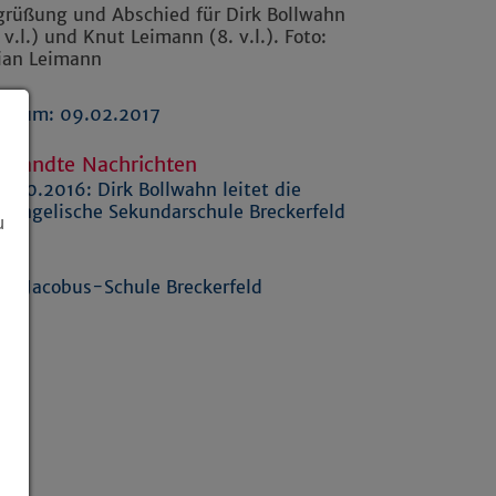
grüßung und Abschied für Dirk Bollwahn
 v.l.) und Knut Leimann (8. v.l.). Foto:
lian Leimann
Datum: 09.02.2017
rwandte Nachrichten
7.10.2016:
Dirk Bollwahn leitet die
vangelische Sekundarschule Breckerfeld
u
nks
t.-Jacobus-Schule Breckerfeld