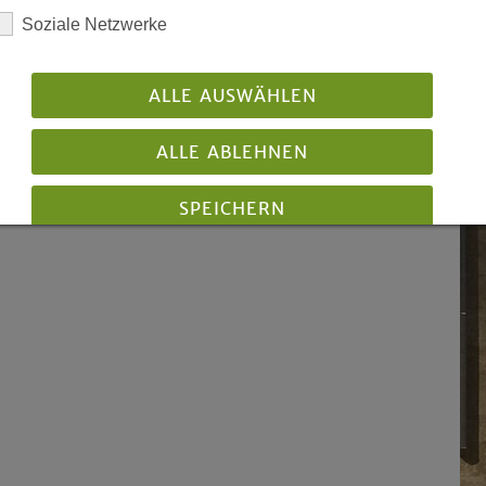
Ev
che von Westfalen
wurde bereits
Soziale Netzwerke
EK
eit rund 200 Mitgliedschöre mit
bietet Fortbildungsveranstaltungen
d informiert über neue Chorliteratur
ALLE AUSWÄHLEN
ungen in Westfalen.
ALLE ABLEHNEN
SPEICHERN
Details anzeigen
Impressum
|
Datenschutz