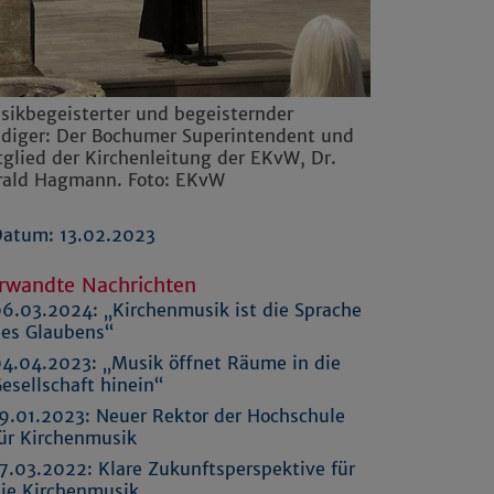
sikbegeisterter und begeisternder
ediger: Der Bochumer Superintendent und
tglied der Kirchenleitung der EKvW, Dr.
rald Hagmann. Foto: EKvW
atum: 13.02.2023
rwandte Nachrichten
6.03.2024:
„Kirchenmusik ist die Sprache
es Glaubens“
4.04.2023:
„Musik öffnet Räume in die
esellschaft hinein“
9.01.2023:
Neuer Rektor der Hochschule
ür Kirchenmusik
7.03.2022:
Klare Zukunftsperspektive für
ie Kirchenmusik