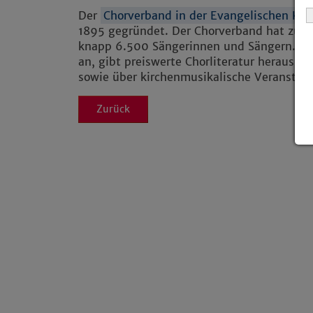
Der
Chorverband in der Evangelischen Kir
1895 gegründet. Der Chorverband hat zurz
knapp 6.500 Sängerinnen und Sängern. Er 
an, gibt preiswerte Chorliteratur heraus un
sowie über kirchenmusikalische Veranstalt
Zurück