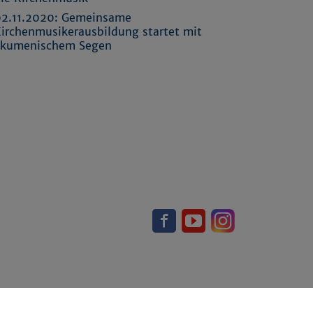
2.11.2020:
Gemeinsame
irchenmusikerausbildung startet mit
ökumenischem Segen