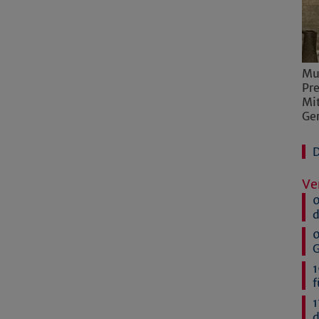
Mu
Pr
Mi
Ge
D
Ve
0
d
0
G
1
f
1
d