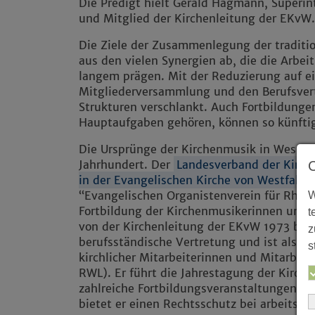
Die Predigt hielt Gerald Hagmann, Superi
und Mitglied der Kirchenleitung der EKvW.
Die Ziele der Zusammenlegung der tradition
aus den vielen Synergien ab, die die Arbei
langem prägen. Mit der Reduzierung auf 
Mitgliederversammlung und den Berufsver
Strukturen verschlankt. Auch Fortbildunge
Hauptaufgaben gehören, können so künftig
Die Ursprünge der Kirchenmusik in Westfale
Jahrhundert. Der
Landesverband der Kirch
in der Evangelischen Kirche von Westfalen
“Evangelischen Organistenverein für Rhein
W
Fortbildung der Kirchenmusikerinnen und 
t
von der Kirchenleitung der EKvW 1973 beau
z
berufsständische Vertretung und ist als s
s
kirchlicher Mitarbeiterinnen und Mitarbe
RWL). Er führt die Jahrestagung der Kirc
zahlreiche Fortbildungsveranstaltungen u
bietet er einen Rechtsschutz bei arbeitsrec