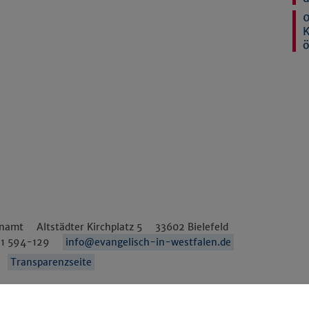
0
K
enamt
Altstädter Kirchplatz 5
33602
Bielefeld
1 594-129
info@evangelisch-in-westfalen.de
Transparenzseite