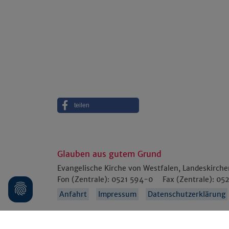
teilen
Glauben aus gutem Grund
Evangelische Kirche von Westfalen, Landeskirch
Fon (Zentrale):
0521 594-0
Fax (Zentrale):
052
Anfahrt
Impressum
Datenschutzerklärung