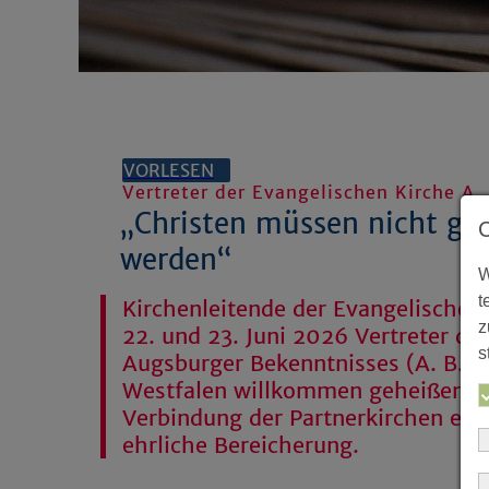
VORLESEN
Vertreter der Evangelischen Kirche A.
„Christen müssen nicht ge
werden“
W
t
Kirchenleitende der Evangelischen
z
22. und 23. Juni 2026 Vertreter de
s
Augsburger Bekenntnisses (A. B.) 
Westfalen willkommen geheißen. D
Verbindung der Partnerkirchen emp
ehrliche Bereicherung.