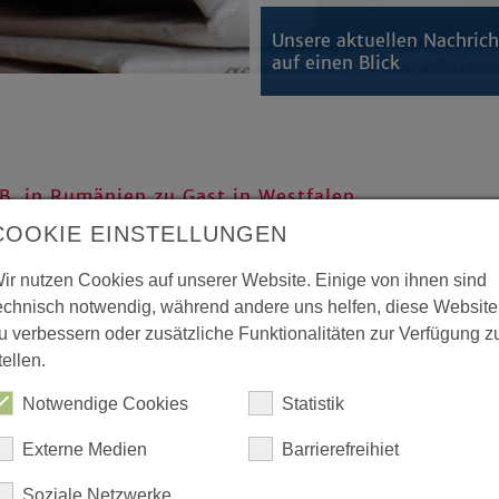
Unsere aktuellen Nachric
auf einen Blick
 B. in Rumänien zu Gast in Westfalen
zählt, sie müssen gewogen
COOKIE EINSTELLUNGEN
ir nutzen Cookies auf unserer Website. Einige von ihnen sind
echnisch notwendig, während andere uns helfen, diese Website
 Kirche von Westfalen haben am
u verbessern oder zusätzliche Funktionalitäten zur Verfügung z
r Evangelischen Kirche
tellen.
in Rumänien zu einem Besuch in
ie freundschaftliche
Notwendige Cookies
Statistik
fanden beide Seiten als
Externe Medien
Barrierefreihiet
Soziale Netzwerke