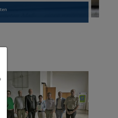
hten
u