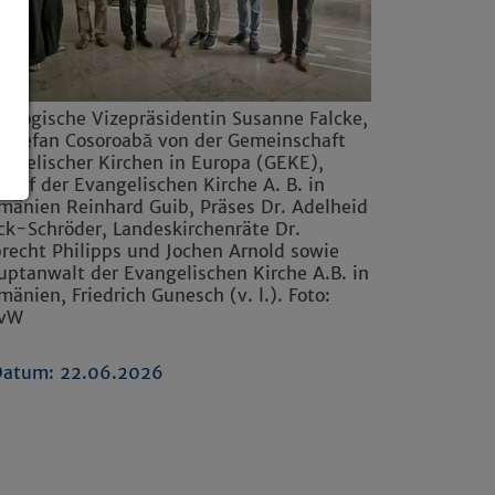
eologische Vizepräsidentin Susanne Falcke,
. Stefan Cosoroabă von der Gemeinschaft
angelischer Kirchen in Europa (GEKE),
chof der Evangelischen Kirche A. B. in
mänien Reinhard Guib, Präses Dr. Adelheid
ck-Schröder, Landeskirchenräte Dr.
brecht Philipps und Jochen Arnold sowie
uptanwalt der Evangelischen Kirche A.B. in
änien, Friedrich Gunesch (v. l.). Foto:
vW
Datum: 22.06.2026