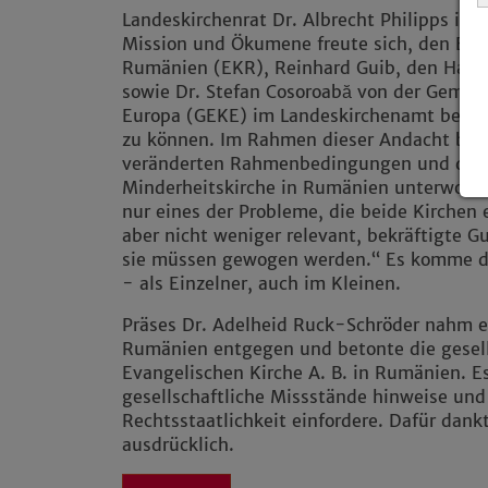
Landeskirchenrat Dr. Albrecht Philipps in s
Mission und Ökumene freute sich, den Bisch
Rumänien (EKR), Reinhard Guib, den Haupt
sowie Dr. Stefan Cosoroabă von der Gemein
Europa (GEKE) im Landeskirchenamt bei de
zu können. Im Rahmen dieser Andacht beri
veränderten Rahmenbedingungen und der T
Minderheitskirche in Rumänien unterworfen
nur eines der Probleme, die beide Kirchen 
aber nicht weniger relevant, bekräftigte G
sie müssen gewogen werden.“ Es komme da
- als Einzelner, auch im Kleinen.
Präses Dr. Adelheid Ruck-Schröder nahm e
Rumänien entgegen und betonte die gesell
Evangelischen Kirche A. B. in Rumänien. Es 
gesellschaftliche Missstände hinweise und
Rechtsstaatlichkeit einfordere. Dafür dank
ausdrücklich.