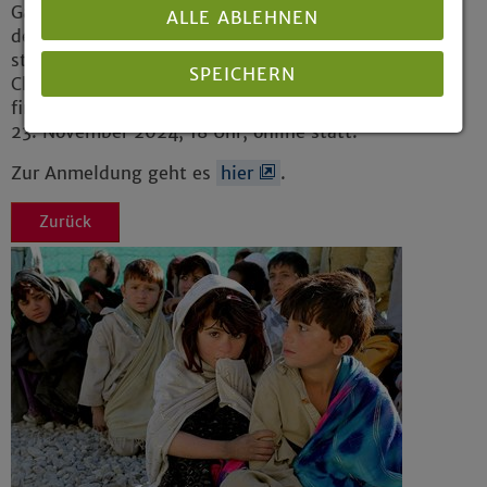
Gastprofessor am Raoul Wallenberg Institut
ALLE ABLEHNEN
der Universität Lund/Schweden. Die Tagung
steht unter der Schirmherrschaft von Prof. Dr.
SPEICHERN
Christoph Zöpel, Staatsminister a. D. und
findet vom 22. November 2024, 14.30 Uhr, bis
23. November 2024, 18 Uhr, online statt.
Details anzeigen
Zur Anmeldung geht es
hier
.
Impressum
|
Datenschutz
Zurück