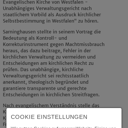
Evangelischen Kirche von Westfalen -
Unabhängiges Verwaltungsgericht nach
staatlichem Vorbild als Ausdruck kirchlicher
Selbstbestimmung in Westfalen“ zu hören.
Sarninghausen stellte in seinem Vortrag die
Bedeutung als Kontroll- und
Korrekturinstrument gegen Machtmissbrauch
heraus, das dazu beitrage, Fehler in der
kirchlichen Verwaltung zu vermeiden und
Entscheidungen am kirchlichen Recht zu
prüfen. Das unabhängige, kirchliche
Verwaltungsgericht sei rechtsstaatlich
anerkannt, theologisch begründet und
garantiere transparente und gerechte
Entscheidungen in kirchlichen Streitfragen.
Nach evangelischem Verständnis stelle das
Kirchenrecht keinen Gegensatz zum Wesen der
COOKIE EINSTELLUNGEN
Kirche dar, sondern schaffe eine Ordnung, die
Frieden, Gerechtigkeit und Transparenz sichern