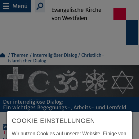
Menü
Themen
Interreligiöser Dialog
Christlich-
islamischer Dialog
Der interreligiöse Dialog:
Ein wichtiges Begegnungs-, Arbeits- und Lernfeld
COOKIE EINSTELLUNGEN
VORLESEN
Texte zum Herunterladen
Wir nutzen Cookies auf unserer Website. Einige von