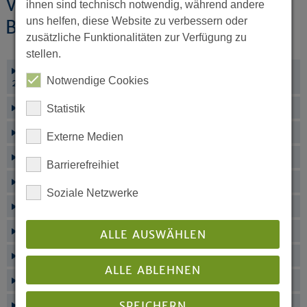
Vom Kopftuch bis zur
ihnen sind technisch notwendig, während andere
uns helfen, diese Website zu verbessern oder
Beschneidung
zusätzliche Funktionalitäten zur Verfügung zu
stellen.
Angesichts des Todes - epd-Dokumentation 23, 7. Juni
Notwendige Cookies
2022
Willkommen in der Evangelischen Kirche
Statistik
Christen und Muslime
Externe Medien
Stichwort Kopftuch
Barrierefreihiet
Beschneidung - eine Information zur derzeitigen Debatte
Soziale Netzwerke
Multireligiöse Feiern zum Schulanfang
Die islamische Bestattung
ALLE AUSWÄHLEN
Materialheft „Israel - Palästina“ neu aufgelegt
ALLE ABLEHNEN
Was evangelische Christen glauben
SPEICHERN
Kultursensible Pflege