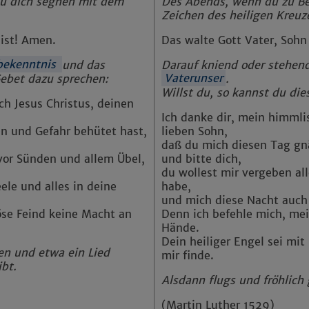
du dich segnen mit dem
Des Abends, wenn du zu Be
Impressum
|
Datenschutz
Zeichen des heiligen Kreuz
eist! Amen.
Das walte Gott Vater, Sohn
bekenntnis
und das
Darauf kniend oder stehen
 Gebet dazu sprechen:
Vaterunser
.
Willst du, so kannst du di
ch Jesus Christus, deinen
Ich danke dir, mein himmlis
n und Gefahr behütet hast,
lieben Sohn,
daß du mich diesen Tag gnä
vor Sünden und allem Übel,
und bitte dich,
du wollest mir vergeben al
ele und alles in deine
habe,
und mich diese Nacht auch
böse Feind keine Macht an
Denn ich befehle mich, mei
Hände.
Dein heiliger Engel sei mit
n und etwa ein Lied
mir finde.
bt.
Alsdann flugs und fröhlich 
(Martin Luther 1529)