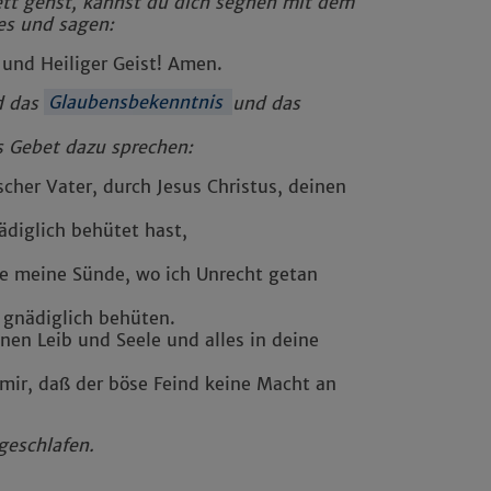
tt gehst, kannst du dich segnen mit dem
es und sagen:
 und Heiliger Geist! Amen.
d das
Glaubensbekenntnis
und das
es Gebet dazu sprechen:
cher Vater, durch Jesus Christus, deinen
diglich behütet hast,
le meine Sünde, wo ich Unrecht getan
 gnädiglich behüten.
nen Leib und Seele und alles in deine
 mir, daß der böse Feind keine Macht an
geschlafen.