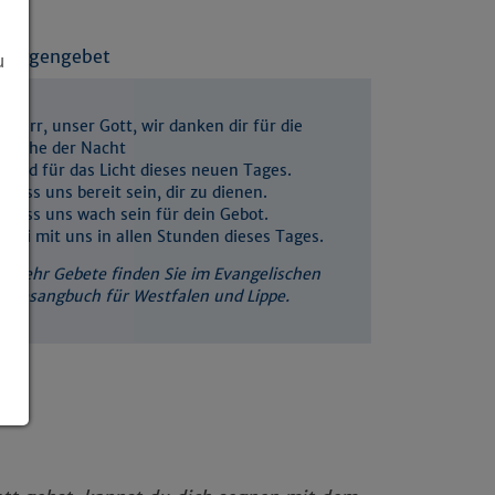
Morgengebet
u
Herr, unser Gott, wir danken dir für die
Ruhe der Nacht
und für das Licht dieses neuen Tages.
Lass uns bereit sein, dir zu dienen.
Lass uns wach sein für dein Gebot.
Sei mit uns in allen Stunden dieses Tages.
Mehr Gebete finden Sie im Evangelischen
Gesangbuch für Westfalen und Lippe.