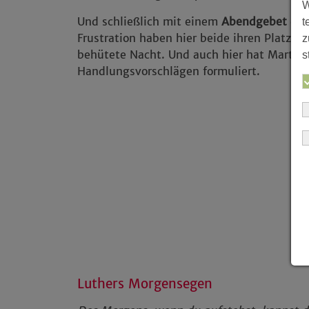
W
Und schließlich mit einem
Abendgebet
den
t
Frustration haben hier beide ihren Platz - 
z
behütete Nacht. Und auch hier hat Martin
s
Handlungsvorschlägen formuliert.
Luthers Morgensegen