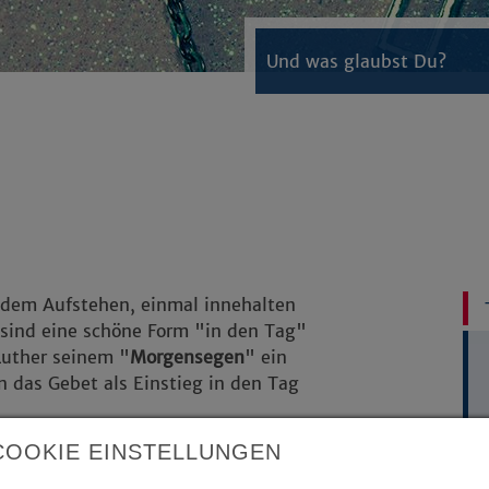
Und was glaubst Du?
 dem Aufstehen, einmal innehalten
sind eine schöne Form "in den Tag"
Luther seinem "
Morgensegen
" ein
 das Gebet als Einstieg in den Tag
COOKIE EINSTELLUNGEN
 eine kleine Meditation zu halten?