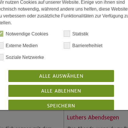
ir nutzen Cookies auf unserer Website. Einige von ihnen sind
 Tag zu beenden. Dank und
echnisch notwendig, während andere uns helfen, diese Website
und natürlich die Bitte um eine
u verbessern oder zusätzliche Funktionalitäten zur Verfügung z
 Luther einen
Abendsegen
mit
tellen.
Notwendige Cookies
Statistik
Externe Medien
Barrierefreihiet
Soziale Netzwerke
ALLE AUSWÄHLEN
ALLE ABLEHNEN
SPEICHERN
Luthers Abendsegen
Details anzeigen