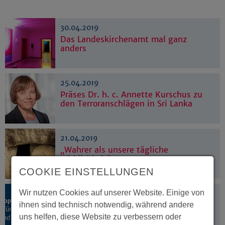
30.04.2019
Das Landeskirchenamt mal ganz
anders
25.04.2019
Präses Dr. h. c. Annette Kurschus zu
den Terroranschlägen in Sri Lanka
21.04.2019
„Wahrer als unsere tägliche
Wirklichkeit“
COOKIE EINSTELLUNGEN
Wir nutzen Cookies auf unserer Website. Einige von
16.04.2019
Europa nicht den Rechtspopulisten
ihnen sind technisch notwendig, während andere
überlassen
uns helfen, diese Website zu verbessern oder