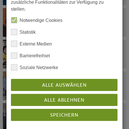
zusätzliche Funktionalitäten zur Verfügung zu
stellen.
16.04.2019
Martineum wählt Dreier-Spitze
Notwendige Cookies
Statistik
Externe Medien
12.04.2019
Flutkatastrophe in einem vergessenen
Barrierefreihiet
Land
Soziale Netzwerke
12.04.2019
Gedenken an den Beginn des Zweiten
ALLE AUSWÄHLEN
Weltkrieges
ALLE ABLEHNEN
09.04.2019
SPEICHERN
Das Werk eurer Hände sei gesegnet