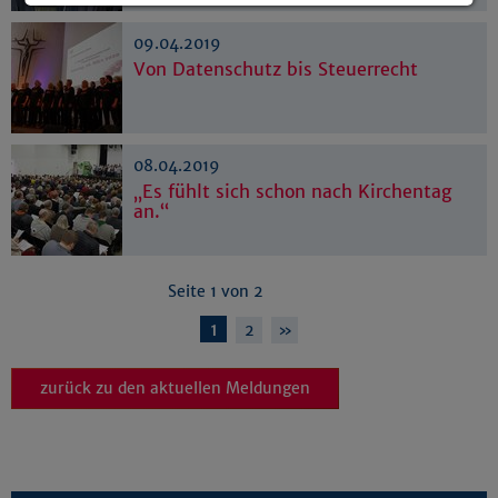
Details anzeigen
09.04.2019
Impressum
|
Datenschutz
Von Datenschutz bis Steuerrecht
08.04.2019
„Es fühlt sich schon nach Kirchentag
an.“
Seite 1 von 2
1
2
»
zurück zu den aktuellen Meldungen