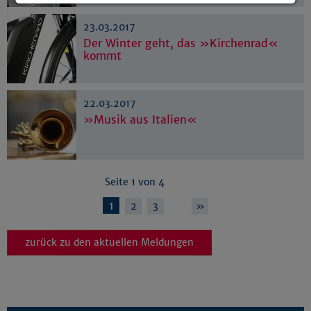
Details anzeigen
23.03.2017
Impressum
|
Datenschutz
Der Winter geht, das »Kirchenrad«
kommt
22.03.2017
»Musik aus Italien«
Seite 1 von 4
1
…
2
3
»
zurück zu den aktuellen Meldungen