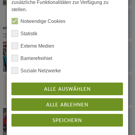
zusätzliche Funktionalitäten zur Verfügung zu
stellen.
27.03.2017
Einsatz für Geflüchtete braucht
Notwendige Cookies
Struktur und Perspektive
Statistik
Externe Medien
27.03.2017
Globales Lernen in ökumenischer
Barrierefreihiet
Perspektive
Soziale Netzwerke
26.03.2017
Ihre Herzen bleiben in Gottes Herz
ALLE AUSWÄHLEN
geborgen
ALLE ABLEHNEN
24.03.2017
SPEICHERN
Beurteilung des Glaubens ist klare
Grenzüberschreitung des Staates