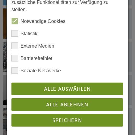
zusätzliche Funktionalitäten zur Verfügung zu
stellen.
15.05.2021
Kirchen leisten Beitrag zu wichtigen
Notwendige Cookies
Fragen des Zusammenlebens
Statistik
Externe Medien
12.05.2021
Präses ist bestürzt über die Eskalation
Barrierefreihiet
der Gewalt
Soziale Netzwerke
12.05.2021
Trauer um Visionär der Mission und
ALLE AUSWÄHLEN
des interreligösen Dialogs
ALLE ABLEHNEN
12.05.2021
SPEICHERN
Bläser rufen zum Ökumenischen
Kirchentag