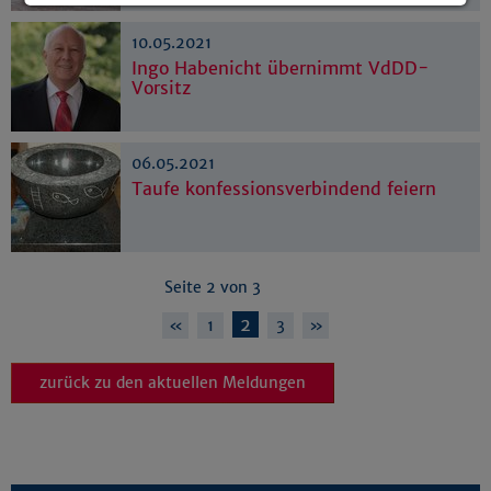
Details anzeigen
10.05.2021
Impressum
|
Datenschutz
Ingo Habenicht übernimmt VdDD-
Vorsitz
06.05.2021
Taufe konfessionsverbindend feiern
Seite 2 von 3
2
«
1
3
»
zurück zu den aktuellen Meldungen