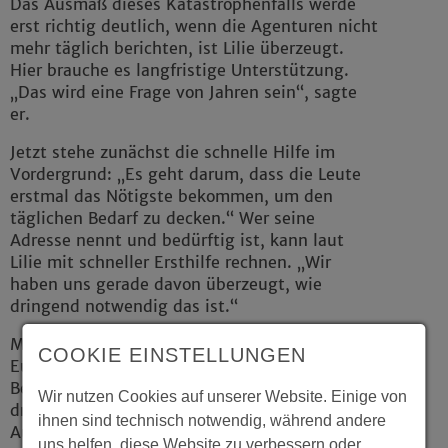
Das Ausmaß dieses Katastrophenfalls werde
erst richtig deutlich, wenn die Agenturen nicht
mehr täglich berichten, ist Lilie überzeugt.
Hier brauche es langfristige Unterstützung.
„Das wird eine Frage von Jahren sein“, sagte
er.
Jetzt stehe zunächst die schnelle Hilfe im
Vordergrund: „Es geht darum, dass die Leute
erstmal das Nötigste bekommen, um den
täglichen Bedarf zu decken.“ Wer seine
Adresse nennt und bedürftig ist, kann laut
Lilie mit schneller Ersthilfe rechnen. „Wir
haben uns gerade davon überzeugt, wie
dringend notwendig das ist.“
Mit den Bargeldauszahlungen - rund 1.500
COOKIE EINSTELLUNGEN
Euro für eine Einzelperson - könnten die
Betroffenen selbst entscheiden, was sie am
Wir nutzen Cookies auf unserer Website. Einige von
dringendsten benötigten, erläutert Lilie. Die
ihnen sind technisch notwendig, während andere
Auszahlungen könnten für technisches Gerät
uns helfen, diese Website zu verbessern oder