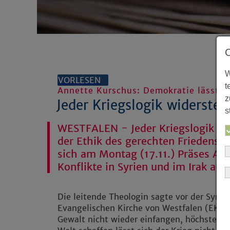
W
VORLESEN
t
Annette Kurschus: Demokratie lässt s
z
Jeder Kriegslogik widerste
s
WESTFALEN - Jeder Kriegslogik kl
der Ethik des gerechten Friedens 
sich am Montag (17.11.) Präses An
Konflikte in Syrien und im Irak au
Die leitende Theologin sagte vor der Syn
Evangelischen Kirche von Westfalen (EKvW)
Gewalt nicht wieder einfangen, höchstens