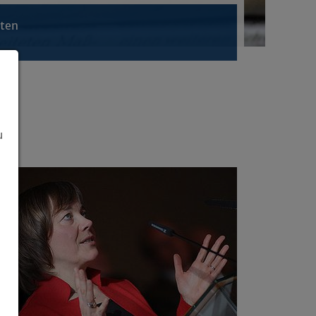
hten
u