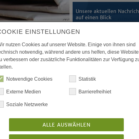
Unsere aktuellen Nachric
auf einen Blick
COOKIE EINSTELLUNGEN
ir nutzen Cookies auf unserer Website. Einige von ihnen sind
echnisch notwendig, während andere uns helfen, diese Website
ich nicht mit Waffen erzwingen
u verbessern oder zusätzliche Funktionalitäten zur Verfügung z
hen
tellen.
ar widerstehen und konsequent
Notwendige Cookies
Statistik
Gehör verschaffen – dafür hat
nette Kurschus angesichts der
Externe Medien
Barrierefreihiet
sgesprochen.
Soziale Netzwerke
ode, dem «Kirchenparlament» der
ALLE AUSWÄHLEN
, der Krieg lasse sich mit Waffen und
 abbrechen oder verzögern. «Aus der