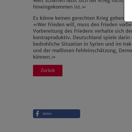
Welt schaffen lässt sich der Krieg nicht a
hineingekommen ist.»
Es könne keinen gerechten Krieg geben, so
«Wer Frieden will, muss den Frieden vorbe
Vorbereitung des Friedens verhalte sich d
kontraproduktiv. Deutschland spiele darin 
bedrohliche Situation in Syrien und im Irak
und der maßlosen Fehleinschätzung, Demo
können.»
Zurück
teilen