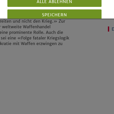
uf dem gleichen Wege, wie er
ALLE ABLEHNEN
Ku
SPEICHERN
ndern nur einen gerechten Frieden.
Ge
reiten und nicht den Krieg.» Zur
er weltweite Waffenhandel
D
Details anzeigen
eine prominente Rolle. Auch die
Impressum
|
Datenschutz
 sei eine «Folge fataler Kriegslogik
kratie mit Waffen erzwingen zu