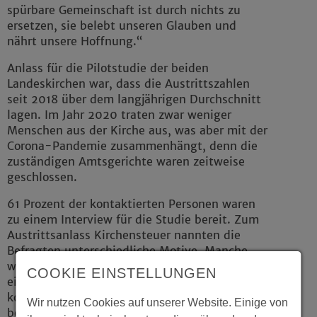
spürbare Gemeinschaft ist durch nichts zu
ersetzen, sie belebt unseren Glauben und
nährt unsere Hoffnung.“
Anlass für die Pilotstudie der beiden
Landeskirchen war, dass die Austrittszahlen
seit 2018 über dem langjährigen Durchschnitt
lagen. Im Jahr 2020 traten zwar weniger
Menschen aus der Kirche aus, was aber mit der
Corona-Pandemie zusammenhängt, denn die
zuständigen Amtsgerichte waren zeitweise
geschlossen.
61 Prozent der kontaktierten Personen waren
zu einem Interview für die Studie bereit. Zum
Austrittsanlass Kirchensteuer nannten die
Befragten unterschiedliche Motive. Manche
wollten schlicht sparen, andere vermissten
COOKIE EINSTELLUNGEN
einen konkreten Gegenwert und wieder andere
konnten sie sich die Kirchensteuer
Wir nutzen Cookies auf unserer Website. Einige von
beispielsweise als Alleinerziehende nicht