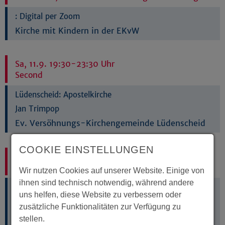
:
Digital per Zoom
Kirche mit Kindern in der EKvW
Sa, 11.9. 19:30-23:30 Uhr
Second
Lüdenscheid:
Apostelkirche
Jan Trimpop
Ev. Versöhnungs-Kirchengemeinde Lüdenscheid
COOKIE EINSTELLUNGEN
Sa, 18.9. 19:30-23:30 Uhr
Second
Wir nutzen Cookies auf unserer Website. Einige von
ihnen sind technisch notwendig, während andere
Lüdenscheid:
Apostelkirche
uns helfen, diese Website zu verbessern oder
Jan Trimpop
zusätzliche Funktionalitäten zur Verfügung zu
Ev. Versöhnungs-Kirchengemeinde Lüdenscheid
stellen.