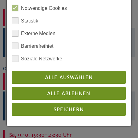
Notwendige Cookies
Sa, 25.9. 19:30-23:30 Uhr
Statistik
Second
Lüdenscheid:
Apostelkirche
Externe Medien
Jan Trimpop
Barrierefreihiet
Ev. Versöhnungs-Kirchengemeinde Lüdenscheid
Soziale Netzwerke
Oktober 2027
ALLE AUSWÄHLEN
Sa, 2.10. 19:30-23:30 Uhr
Second
ALLE ABLEHNEN
Lüdenscheid:
Apostelkirche
Jan Trimpop
SPEICHERN
Ev. Versöhnungs-Kirchengemeinde Lüdenscheid
Details anzeigen
Sa, 9.10. 19:30-23:30 Uhr