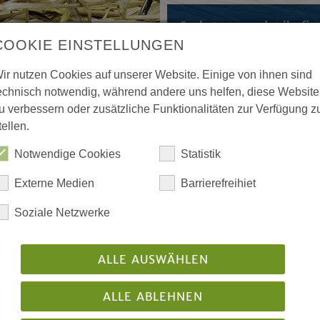
„Suchet, so werdet ihr fin
Matthäusevangelium, Kapi
COOKIE EINSTELLUNGEN
ir nutzen Cookies auf unserer Website. Einige von ihnen sind
echnisch notwendig, während andere uns helfen, diese Website
u verbessern oder zusätzliche Funktionalitäten zur Verfügung z
tellen.
Notwendige Cookies
Statistik
Externe Medien
Barrierefreihiet
Anna Warkentin
Soziale Netzwerke
Landeskirchenamt
Bethelplatz 2
ALLE AUSWÄHLEN
33617 Bielefeld
Telefon: 0521 594-315
ALLE ABLEHNEN
E-Mail:
anna.warkentin@ekvw.de