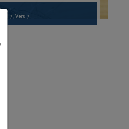
den.“
tel 7, Vers 7
u