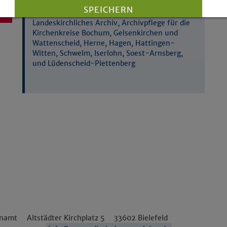
SPEICHERN
Landeskirchliches Archiv, Archivpflege für die
Kirchenkreise Bochum, Gelsenkirchen und
Details anzeigen
Wattenscheid, Herne, Hagen, Hattingen-
Impressum
|
Datenschutz
Witten, Schwelm, Iserlohn, Soest-Arnsberg,
und Lüdenscheid-Plettenberg
enamt
Altstädter Kirchplatz 5
33602
Bielefeld