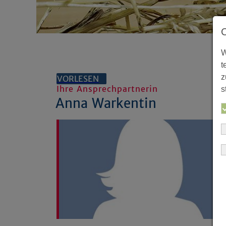
W
t
z
VORLESEN
Ihre Ansprechpartnerin
s
Anna Warkentin