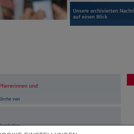
Unsere archivierten Nachr
auf einen Blick
Pfarrerinnen und
Kirche von
akonisches