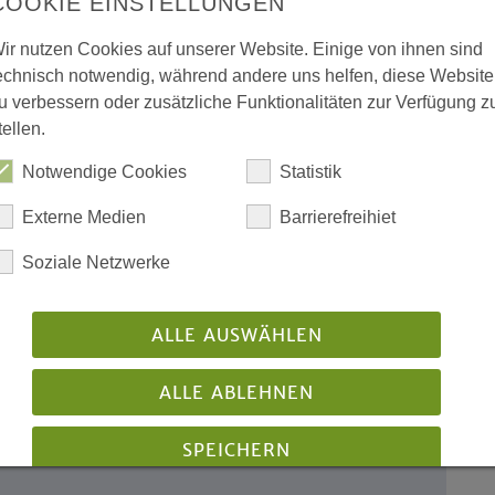
COOKIE EINSTELLUNGEN
ir nutzen Cookies auf unserer Website. Einige von ihnen sind
a
echnisch notwendig, während andere uns helfen, diese Website
tsolidarisierung - Ökumenische
u verbessern oder zusätzliche Funktionalitäten zur Verfügung z
tellen.
Notwendige Cookies
Statistik
ht Gott allein
gt bei Partnerschaftsbesuch
Externe Medien
Barrierefreihiet
Soziale Netzwerke
ngspolitik mit
ALLE AUSWÄHLEN
ALLE ABLEHNEN
und Dialog mit dem Islam
SPEICHERN
elegation besucht