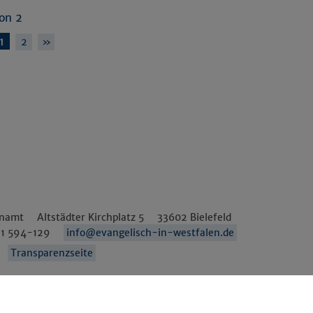
von 2
1
2
»
enamt
Altstädter Kirchplatz 5
33602
Bielefeld
1 594-129
info@evangelisch-in-westfalen.de
Transparenzseite