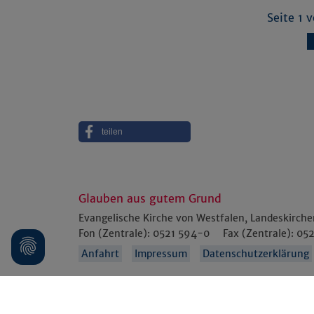
Seite 1 
teilen
Glauben aus gutem Grund
Evangelische Kirche von Westfalen, Landeskirch
Fon (Zentrale):
0521 594-0
Fax (Zentrale):
052
Anfahrt
Impressum
Datenschutzerklärung