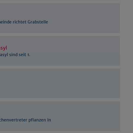
Details anzeigen
Impressum
|
Datenschutz
einde richtet Grabstelle
syl
syl sind seit 1.
chenvertreter pflanzen in