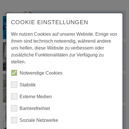
21.07.2022
COOKIE EINSTELLUNGEN
„Macht es euch nicht zu einfach!”
Wir nutzen Cookies auf unserer Website. Einige von
ihnen sind technisch notwendig, während andere
18.07.2022
uns helfen, diese Website zu verbessern oder
Abschied von Pfarrer i.R. Heinz-Georg
zusätzliche Funktionalitäten zur Verfügung zu
Ackermeier
stellen.
Notwendige Cookies
12.07.2022
Statistik
Weiter füreinander einstehen
Externe Medien
Barrierefreihiet
10.07.2022
Kirchliche Trauung ohne
Soziale Netzwerke
Kirchenmitgliedschaft