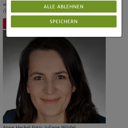
verheiratet und hat zwei Kinder.
ALLE ABLEHNEN
(Pressemitteilung 29/2018)
SPEICHERN
Zurück
Details anzeigen
Impressum
|
Datenschutz
Anne Heckel Foto: Juliane Würfel