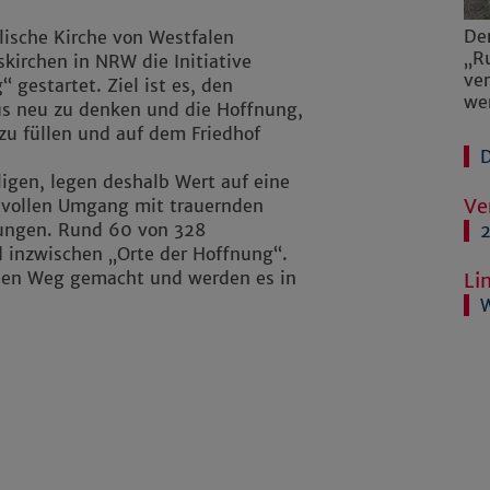
Der
ische Kirche von Westfalen
„R
irchen in NRW die Initiative
ve
 gestartet. Ziel ist es, den
we
us neu zu denken und die Hoffnung,
zu füllen und auf dem Friedhof
D
ligen, legen deshalb Wert auf eine
Ve
bevollen Umgang mit trauernden
tungen. Rund 60 von 328
2
d inzwischen „Orte der Hoffnung“.
f den Weg gemacht und werden es in
Li
W