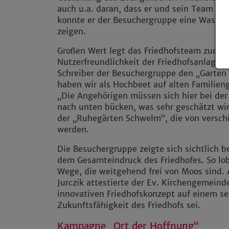
auch u.a. daran, dass er und sein Team ver
konnte er der Besuchergruppe eine Wasser
zeigen.
Großen Wert legt das Friedhofsteam zudem
Nutzerfreundlichkeit der Friedhofsanlage. 
Schreiber der Besuchergruppe den „Garten d
haben wir als Hochbeet auf alten Familieng
„Die Angehörigen müssen sich hier bei der 
nach unten bücken, was sehr geschätzt wird
der „Ruhegärten Schwelm“, die von versc
werden.
Die Besuchergruppe zeigte sich sichtlich 
dem Gesamteindruck des Friedhofes. So lo
Wege, die weitgehend frei von Moos sind. A
Jurczik attestierte der Ev. Kirchengemeind
innovativen Friedhofskonzept auf einem s
Zukunftsfähigkeit des Friedhofs sei.
Kampagne „Ort der Hoffnung“