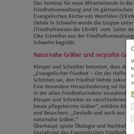
Das Seminar für neue Mitarbeitende in de
Friedhofsverwaltung und im gärtnerischen 
Evangelischen Kirche von Westfalen (EKvW
Oehde in Schwelm wurde die Gruppe unter d
(Friedhofswesen der EKvW) vom Leiter des
Elke Schreiber aus der Friedhofsverwaltu
Schwelm begrüßt.
Naturnahe Gräber und recycelte Grab
W
Klesper und Schreiber betonten, dass der Be
t
„Evangelischer Friedhof - Ort der Hoffnung
z
Schritten sei, den Friedhof Oehde zukunfts
s
Eine besondere Herausforderung sei für da
in der alten Friedhofsstruktur einzubinden
Klesper und Schreiber an verschiedenen G
heute pflegeleichte Gräber“, erklärte Kles
und Besuchern. „Deshalb und auch aus öko
naturnahe Gräber.“
Überhaupt spiele Ökologie und Nachhaltigke
Gestaltung des Evangelischen Friedhofs in 