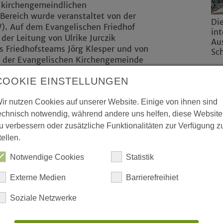
r kirchengemeindlichen
Bereich wurde veranstaltet von der
Di
). Auf dem Evangelischen Friedhof
int
er Leitung von Ulrike Jurczik
Au
 Friedhofsteams Jörg Klesper und von
Sc
ng der Evangelischen Kirchengemeinde
COOKIE EINSTELLUNGEN
steine
ir nutzen Cookies auf unserer Website. Einige von ihnen sind
schluss, sich an der Initiative
echnisch notwendig, während andere uns helfen, diese Website
“ zu beteiligen, einer von vielen
u verbessern oder zusätzliche Funktionalitäten zur Verfügung z
weisend zu gestalten.
tellen.
s Friedhofsteam, moderne Grabfelder
. Dass und wie das gelingt, zeigten
Notwendige Cookies
Statistik
rabfeldern. „Die Menschen wollen
per den interessierten Besucherinnen
Externe Medien
Barrierefreihiet
logischen Gründen setzen wir auf
Soziale Netzwerke
it eine große Rolle bei der
Schwelm. Das zeige sich, so Klesper,