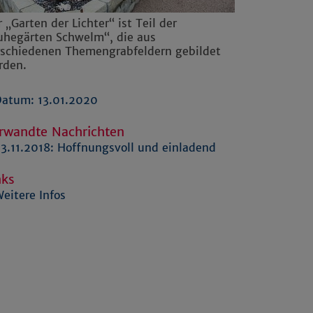
 „Garten der Lichter“ ist Teil der
uhegärten Schwelm“, die aus
rschiedenen Themengrabfeldern gebildet
rden.
atum: 13.01.2020
rwandte Nachrichten
3.11.2018:
Hoffnungsvoll und einladend
nks
eitere Infos