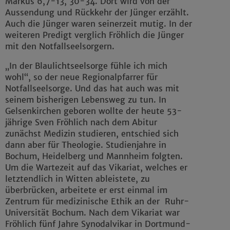
Markus 6,7-13, 30-34. Dort wird von der
Aussendung und Rückkehr der Jünger erzählt.
Auch die Jünger waren seinerzeit mutig. In der
weiteren Predigt verglich Fröhlich die Jünger
mit den Notfallseelsorgern.
„In der Blaulichtseelsorge fühle ich mich
wohl“, so der neue Regionalpfarrer für
Notfallseelsorge. Und das hat auch was mit
seinem bisherigen Lebensweg zu tun. In
Gelsenkirchen geboren wollte der heute 53-
jährige Sven Fröhlich nach dem Abitur
zunächst Medizin studieren, entschied sich
dann aber für Theologie. Studienjahre in
Bochum, Heidelberg und Mannheim folgten.
Um die Wartezeit auf das Vikariat, welches er
letztendlich in Witten ableistete, zu
überbrücken, arbeitete er erst einmal im
Zentrum für medizinische Ethik an der Ruhr-
Universität Bochum. Nach dem Vikariat war
Fröhlich fünf Jahre Synodalvikar in Dortmund-