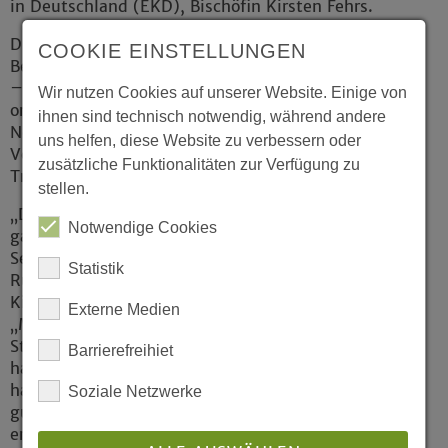
in Deutschland (EKD), Bischöfin Kirsten Fehrs.
Die Aktion richtet sich an Paare, die ihre
COOKIE EINSTELLUNGEN
Beziehung unter Gottes Segen stellen möchten
– ohne lange Vorbereitungszeit, hohen
Wir nutzen Cookies auf unserer Website. Einige von
organisatorischen Aufwand oder große Kosten.
ihnen sind technisch notwendig, während andere
Neben Segnungen waren unter bestimmten
uns helfen, diese Website zu verbessern oder
Voraussetzungen auch evangelische kirchliche
zusätzliche Funktionalitäten zur Verfügung zu
Trauungen möglich.
stellen.
„Dass so viele Menschen in Westfalen ihre
Notwendige Cookies
ganz persönliche Partnerschaft unter Gottes
Segen stellen, macht uns froh“, sagt Adelheid
Statistik
Ruck-Schröder, Präses der Evangelischen
Kirche von Westfalen (EKvW) und betont:
Externe Medien
„Mein Dank gilt allen, die durch unzählige
Stunden der Vorbereitung daran mitgewirkt
Barrierefreihiet
haben. Viele Menschen quer durch Westfalen
haben dazu beigetragen, dass dieser Tag so
Soziale Netzwerke
gut gelungen ist und Menschen Gottes Liebe
erleben konnten: die Paare, die Gäste, die