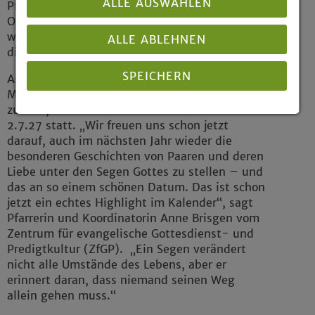
ALLE AUSWÄHLEN
Pfarrerinnen und Pfarrer und nicht zuletzt die
Organisationsteams quer durch Westfalen. Wir
wünschen allen gesegneten Paaren, dass
ALLE ABLEHNEN
dieser Tag in ihre Zukunft ausstrahlt.“
SPEICHERN
Auch im kommenden Jahr wird es die
Möglichkeit geben, bei #einfachheiraten dabei
zu sein, die Aktion findet dann rund um den
Details anzeigen
2.7.27 statt. „Wir freuen uns schon jetzt
darauf, auch im nächsten Jahr wieder die
Impressum
|
Datenschutz
besonderen Geschichten von Paaren und deren
Liebe unter den Segen Gottes zu stellen – und
das an so einem schönen Datum. Das ist schon
jetzt ein echtes Highlight im Kalender“, sagt
Pfarrerin und Koordinatorin Anne Brisgen vom
Zentrum für evangelische Gottesdienst- und
Predigtkultur (ZfGP). „Ein Segen verändert
nicht alle Umstände des Lebens, aber er
erinnert daran, dass niemand seinen Weg
allein gehen muss.“