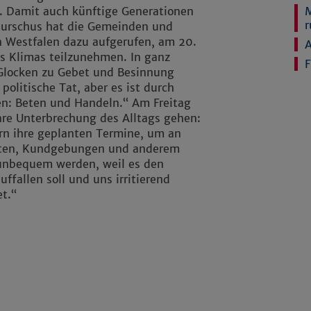
M
. Damit auch künftige Generationen
r
Kurschus hat die Gemeinden und
n Westfalen dazu aufgerufen, am 20.
A
s Klimas teilzunehmen. In ganz
F
 Glocken zu Gebet und Besinnung
politische Tat, aber es ist durch
en: Beten und Handeln.“ Am Freitag
e Unterbrechung des Alltags gehen:
rn ihre geplanten Termine, um an
sten, Kundgebungen und anderem
 unbequem werden, weil es den
ffallen soll und uns irritierend
t.“