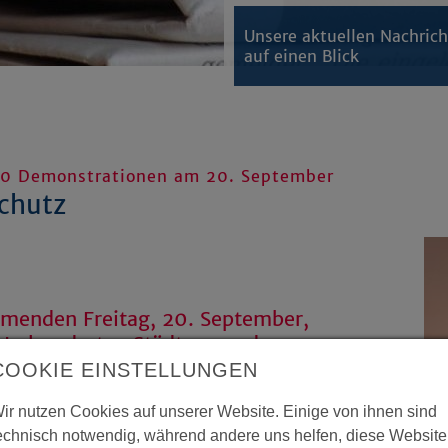
Unsere aktuellen Nachric
auf einen Blick
400 Demonstrationen am 20. September
chutz
ommenden Freitag, 20. September,
. In hunderten Städten werden
en, um an den Demonstrationen
COOKIE EINSTELLUNGEN
 Maßnahmen für einen gerechten
ir nutzen Cookies auf unserer Website. Einige von ihnen sind
echnisch notwendig, während andere uns helfen, diese Website