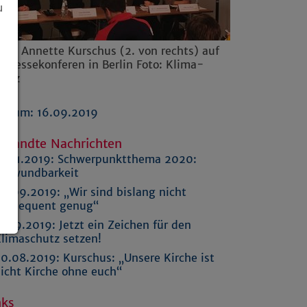
u
ses Annette Kurschus (2. von rechts) auf
 Pressekonferen in Berlin Foto: Klima-
ianz
atum: 16.09.2019
rwandte Nachrichten
5.11.2019:
Schwerpunktthema 2020:
erwundbarkeit
0.09.2019:
„Wir sind bislang nicht
onsequent genug“
1.09.2019:
Jetzt ein Zeichen für den
limaschutz setzen!
0.08.2019:
Kurschus: „Unsere Kirche ist
icht Kirche ohne euch“
nks