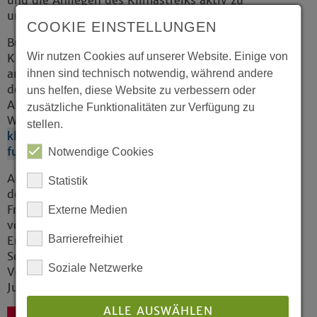
und die Anliegen des Klimastreiks aktiv zu
unterstützen.
COOKIE EINSTELLUNGEN
Bundesweit beteiligen sich viele
Wir nutzen Cookies auf unserer Website. Einige von
Kirchengemeinden und kirchliche Initiativen
am 25. März mit verschiedenen Aktionen an
ihnen sind technisch notwendig, während andere
dem Globalen Klimastreik. Die geplanten
uns helfen, diese Website zu verbessern oder
Aktivitäten sind zu finden auf der
zusätzliche Funktionalitäten zur Verfügung zu
Website
www.kirchen-fuer-
stellen.
klimagerechtigkeit.de/churches-for-
future/aktuelles
Notwendige Cookies
Auch die Klima-Allianz Deutschland geht an
Statistik
dem Aktionstag am 25. März gemeinsam mit
Fridays for Future auf die Straße. Das IKG ist
Externe Medien
von Beginn an in diesem Bündnis von Kirchen,
Barrierefreihiet
Entwicklungsorganisationen, Umwelt- und
Sozialverbänden, Gewerkschaften,
Soziale Netzwerke
Verbraucherschutzorganisationen und
Jugendverbänden aktiv.
ALLE AUSWÄHLEN