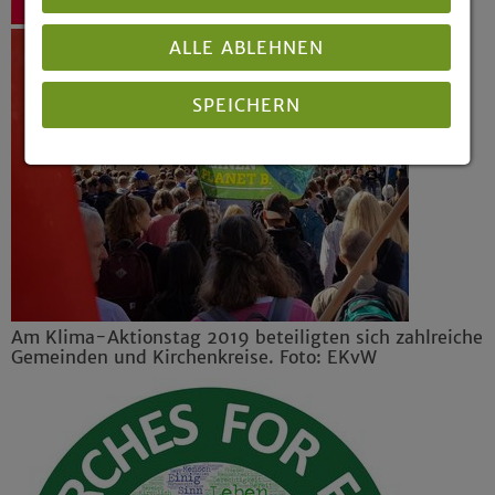
Zurück
ALLE ABLEHNEN
SPEICHERN
Details anzeigen
Impressum
|
Datenschutz
Am Klima-Aktionstag 2019 beteiligten sich zahlreiche
Gemeinden und Kirchenkreise. Foto: EKvW