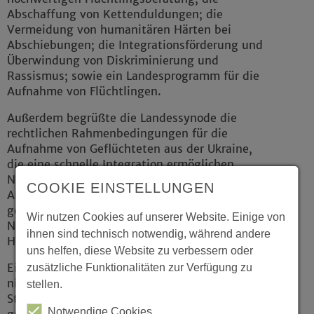
Abschaffung von Kettenduldungen; die
Vermeidung von humanitären Härten bei
Abschiebungen; die Integrationsförderung und
Überwindung von Diskriminierung und
Rassismus; sowie ein Landesprogramm für die
Aufnahme von Flüchtlingen.
Außerdem begrüßte die Landessynode die
rechtlichen Rahmenbedingungen für die
Aufnahme von Geflüchteten aus der Ukraine,
die eine schnelle Integration ermöglichen.
Notwendig seien aber gleiche Standards zur
COOKIE EINSTELLUNGEN
Aufnahme und Integration von allen
geflüchteten Menschen in humanitären
Wir nutzen Cookies auf unserer Website. Einige von
Notlagen – unabhängig von ihrem
ihnen sind technisch notwendig, während andere
Herkunftsland.
uns helfen, diese Website zu verbessern oder
Ein weiterer Beschluss zur Flüchtlingspolitik
zusätzliche Funktionalitäten zur Verfügung zu
nimmt die Finanzierung der bewährten
stellen.
Strukturen zur Beratung und Begleitung von
Notwendige Cookies
geflüchteten Menschen, deren Zahl durch den