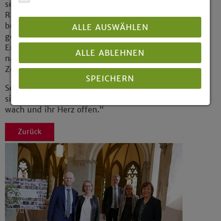
sein sollte, dies nur in einem überschaubaren
Rahmen erleben dürfe, sei mehr als
bedauerlich. „Um dieses Fest werden Sie
ALLE AUSWÄHLEN
gebracht“, so die Präses. Allerdings, so ihre
Empfehlung, könne man ja darüber
ALLE ABLEHNEN
nachdenken, das alles zu einem späteren
Zeitpunkt nachzuholen.
SPEICHERN
Seinem Nachfolger Dr. Manuel Schilling gab
sie mit auf den Weg: „Halten sie die Sinne
wach und ihr Herz offen.“
Details anzeigen
Impressum
|
Datenschutz
Zurück