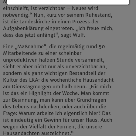
Maßnahmen. Vieles, was sich im Lauf der Zeit
einschleift, ist verzichtbar – Neues wird
Details anzeigen
notwendig.“ Nun, kurz vor seinem Ruhestand,
Impressum
|
Datenschutz
ist die Landeskirche in einen Prozess der
Aufgabenklärung eingetreten. „Ich freue mich,
dass das jetzt anfängt“, sagt Wulf.
Eine „Maßnahme“, die regelmäßig rund 50
Mitarbeitende zu einer scheinbar
unproduktiven halben Stunde versammelt,
sieht er aber nicht nur als unverzichtbar an,
sondern als ganz wichtigen Bestandteil der
Kultur des LKA: die wöchentliche Hausandacht
am Dienstagmorgen um halb neun. „Für mich
ist das ein Highlight der Woche. Man kommt
zur Besinnung, man kann über Grundfragen
des Lebens nachdenken, oder auch über die
Frage: Warum arbeite ich eigentlich hier? Das
ist eindeutig ein Gewinn für unser Haus. Auch
wegen der Vielfalt der Formen, die unsere
Hausandachten auszeichnet.“