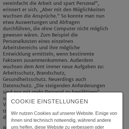
vereinfacht die Arbeit und spart Personal“,
erinnert er sich. „Aber mit den Möglichkeiten
wuchsen die Ansprüche.“ So konnte man nun
etwa Auswertungen und Abfragen
durchführen, die ohne Computer nicht möglich
gewesen wären. Zum Beispiel die
Personalkosten eines einzelnen
Arbeitsbereichs und ihre mögliche
Entwicklung ermitteln, wenn bestimmte
Faktoren zusammenkommen. Außerdem
wuchsen dem Amt immer neue Aufgaben zu:
Arbeitsschutz, Brandschutz,
Gesundheitsschutz. Neuerdings auch
Datenschutz. „Die steigenden Anforderungen
sind nur mit mehr Personal zu bewältigen“,
sagt Wulf. Im Oktober 1999 wurde er zum
COOKIE EINSTELLUNGEN
Verwaltungsleiter berufen, am 1. August 2000
trat er als Nachfolger von Jochen Faßbender
Wir nutzen Cookies auf unserer Website. Einige von
dieses Amt an.
ihnen sind technisch notwendig, während andere
uns helfen, diese Website zu verbessern oder
Bis dahin hatte er sich in der