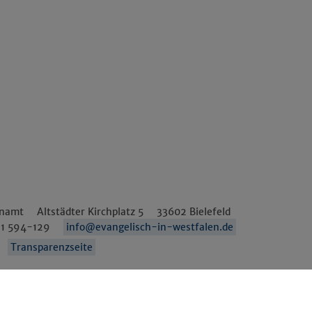
enamt
Altstädter Kirchplatz 5
33602
Bielefeld
1 594-129
info@evangelisch-in-westfalen.de
Transparenzseite