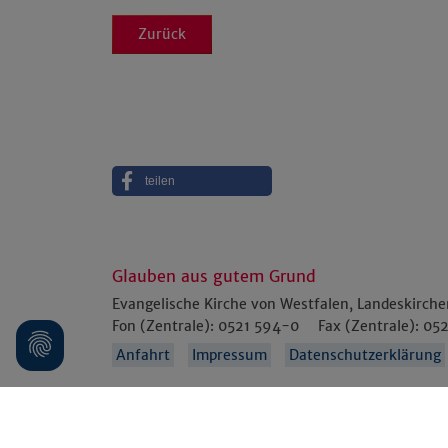
Zurück
teilen
Glauben aus gutem Grund
Evangelische Kirche von Westfalen, Landeskirch
Fon (Zentrale):
0521 594-0
Fax (Zentrale):
052
Anfahrt
Impressum
Datenschutzerklärung