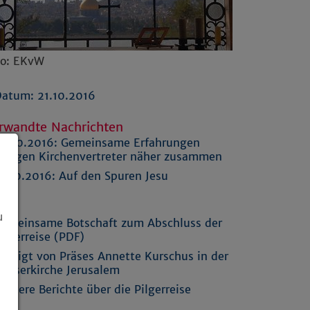
to: EKvW
atum: 21.10.2016
rwandte Nachrichten
4.10.2016:
Gemeinsame Erfahrungen
ringen Kirchenvertreter näher zusammen
4.10.2016:
Auf den Spuren Jesu
nks
u
emeinsame Botschaft zum Abschluss der
ilgerreise (PDF)
redigt von Präses Annette Kurschus in der
rlöserkirche Jerusalem
eitere Berichte über die Pilgerreise