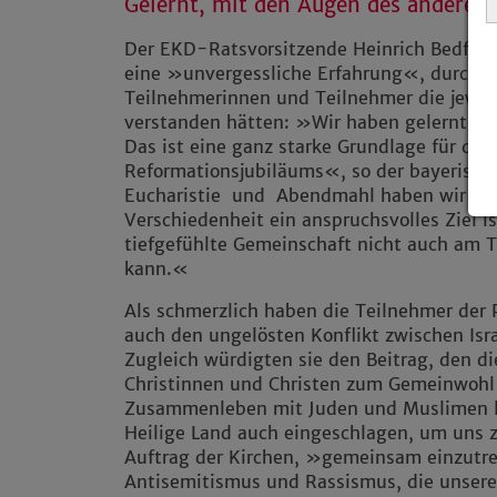
Gelernt, mit den Augen des anderen
Der EKD-Ratsvorsitzende Heinrich Bedford
eine »unvergessliche Erfahrung«, durch d
Teilnehmerinnen und Teilnehmer die jeweil
verstanden hätten: »Wir haben gelernt, m
Das ist eine ganz starke Grundlage für de
Reformationsjubiläums«, so der bayerische
Eucharistie und Abendmahl haben wir abe
Verschiedenheit ein anspruchsvolles Ziel is
tiefgefühlte Gemeinschaft nicht auch am T
kann.«
Als schmerzlich haben die Teilnehmer der P
auch den ungelösten Konflikt zwischen Isr
Zugleich würdigten sie den Beitrag, den d
Christinnen und Christen zum Gemeinwohl u
Zusammenleben mit Juden und Muslimen le
Heilige Land auch eingeschlagen, um uns 
Auftrag der Kirchen, »gemeinsam einzutre
Antisemitismus und Rassismus, die unsere