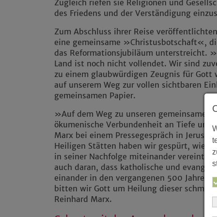
Zugleich riefen sie Religionen und Gesells
des Friedens und der Verständigung einzu
Zum Abschluss ihrer Reise veröffentlicht
eine gemeinsame »Christusbotschaft«, die
das Reformationsjubiläum unterstreicht. 
Land ist noch nicht vollendet. Wir sind zuv
zu einem glaubwürdigen Zeugnis für Gott w
auf unserem Weg zur vollen sichtbaren Ein
gemeinsamen Papier.
»Auf dem Weg zu unseren gemeinsamen Wur
ökumenische Verbundenheit an Tiefe und 
W
Marx bei einem Pressegespräch in Jerusal
t
Heiligen Stätten haben wir gespürt, wie ti
z
in seiner Nachfolge miteinander vereint si
s
auch daran, dass katholische und evangeli
einander in den vergangenen 500 Jahren 
bitten wir Gott um Heilung dieser schmerz
Reinhard Marx.