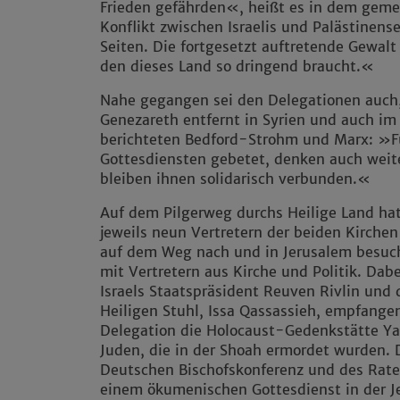
Frieden gefährden«, heißt es in dem geme
Konflikt zwischen Israelis und Palästinense
Seiten. Die fortgesetzt auftretende Gewalt 
den dieses Land so dringend braucht.«
Nahe gegangen sei den Delegationen auch
Genezareth entfernt in Syrien und auch im
berichteten Bedford-Strohm und Marx: »Fü
Gottesdiensten gebetet, denken auch weite
bleiben ihnen solidarisch verbunden.«
Auf dem Pilgerweg durchs Heilige Land ha
jeweils neun Vertretern der beiden Kirchen
auf dem Weg nach und in Jerusalem besuc
mit Vertretern aus Kirche und Politik. Da
Israels Staatspräsident Reuven Rivlin und
Heiligen Stuhl, Issa Qassassieh, empfang
Delegation die Holocaust-Gedenkstätte Y
Juden, die in der Shoah ermordet wurden. 
Deutschen Bischofskonferenz und des Rat
einem ökumenischen Gottesdienst in der J