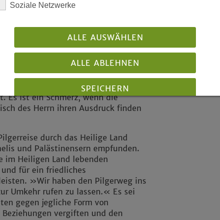
 zu sehen
Soziale Netzwerke
-Strohm bezeichnete die Reise als
ie die evangelischen und katholischen
ALLE AUSWÄHLEN
s andere Tradition noch besser
it den Augen des anderen zu sehen.
ALLE ABLEHNEN
n ökumenischen Geist des
 Landesbischof. »Bei der Feier von
r auch gespürt, dass die versöhnte
SPEICHERN
t. Es ist ein Schmerz, wenn die
isch des Herrn ihren Ausdruck finden
Details anzeigen
Impressum
|
Datenschutz
ilgerreise durch das Heilige Land
aelis und Palästinensern empfunden.
ie im Heiligen Land lebenden
nd für ein friedliches
isten. »Wir haben den Pilgerweg ins
zur Umkehr rufen zu lassen.« Es sei
ten gegen jegliche Form von
 Beziehungen vergiften und den