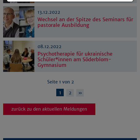
Details anzeigen
13.12.2022
Impressum
|
Datenschutz
Wechsel an der Spitze des Seminars für
pastorale Ausbildung
08.12.2022
Psychotherapie für ukrainische
Schüler*innen am Söderblom-
Gymnasium
Seite 1 von 2
1
2
»
zurück zu den aktuellen Meldungen