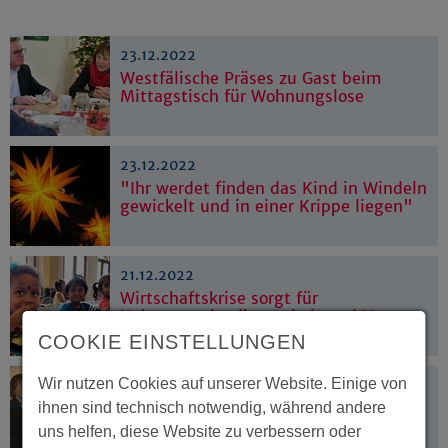
23.12.2022
Westfälische Präses zu Gast beim
Mittagstisch für Wohnungslose
23.12.2022
"Ihr werdet finden das Kind in Windeln
gewickelt und in einer Krippe liegen"
21.12.2022
Wirtschaftskrise sorgt für
Nahrungsmittelknappheit und Hunger
COOKIE EINSTELLUNGEN
Wir nutzen Cookies auf unserer Website. Einige von
20.12.2022
Wittgensteiner Superintendentin
ihnen sind technisch notwendig, während andere
verabschiedet
uns helfen, diese Website zu verbessern oder