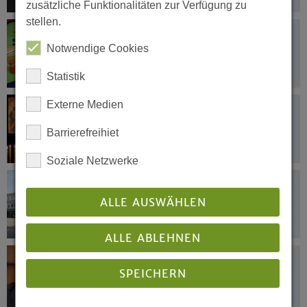
zusätzliche Funktionalitäten zur Verfügung zu
stellen.
20.12.2022
Konfessionell-kooperativer
Notwendige Cookies
Religionsunterricht in NRW wird
ausgeweitet
Statistik
Externe Medien
16.12.2022
Dreisprachige Weihnachtsgrüße für
Barrierefreihiet
Geflüchtete aus der Ukraine
Soziale Netzwerke
16.12.2022
Millionenförderung für Evangelisches
ALLE AUSWÄHLEN
Söderblom-Gymnasium
ALLE ABLEHNEN
14.12.2022
SPEICHERN
Finanzielle Hilfen und Respekt