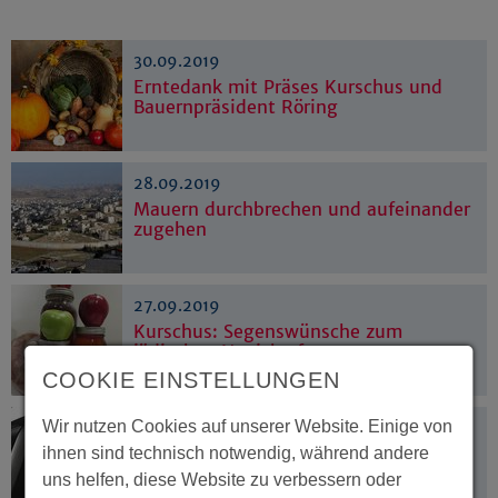
30.09.2019
Erntedank mit Präses Kurschus und
Bauernpräsident Röring
28.09.2019
Mauern durchbrechen und aufeinander
zugehen
27.09.2019
Kurschus: Segenswünsche zum
jüdischen Neujahrsfest
COOKIE EINSTELLUNGEN
Wir nutzen Cookies auf unserer Website. Einige von
26.09.2019
Wenn der Pfarrer mit dem E-Bike
ihnen sind technisch notwendig, während andere
kommt
uns helfen, diese Website zu verbessern oder