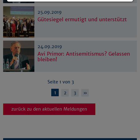
Details anzeigen
25.09.2019
Impressum
|
Datenschutz
Gütesiegel ermutigt und unterstützt
24.09.2019
Avi Primor: Antisemitismus? Gelassen
bleiben!
Seite 1 von 3
1
2
3
»
zurück zu den aktuellen Meldungen