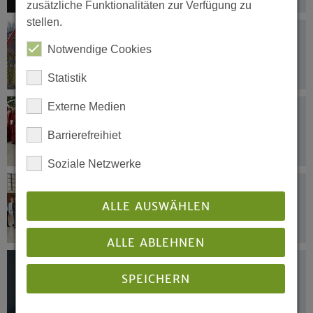
zusätzliche Funktionalitäten zur Verfügung zu
stellen.
26.09.2019
Kita-Finanzierung reicht trotz neuem
Notwendige Cookies
Gesetz nicht
Statistik
Externe Medien
26.09.2019
Christen, Muslime, Juden und
Barrierefreihiet
Buddhisten für Frieden und
Gerechtigkeit
Soziale Netzwerke
26.09.2019
Ein feiner Blick für Menschen, ihre
ALLE AUSWÄHLEN
Sehnsüchte und Sorgen
ALLE ABLEHNEN
25.09.2019
SPEICHERN
„Leidenschaft, Esprit und Stil“