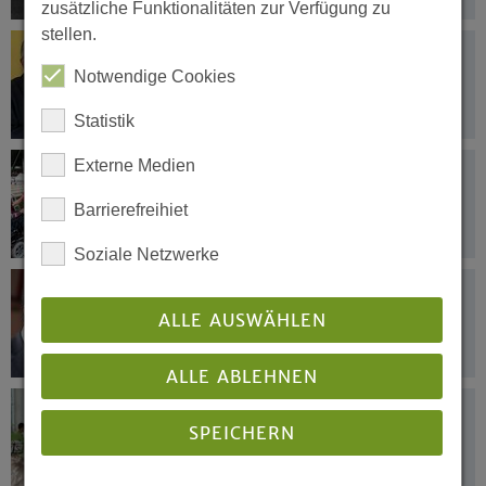
zusätzliche Funktionalitäten zur Verfügung zu
stellen.
28.07.2015
Kirche und Diakonie besser vernetzen
Notwendige Cookies
Statistik
Externe Medien
28.07.2015
Leinen los - Ahoi Münster
Barrierefreihiet
Soziale Netzwerke
24.07.2015
Von Wuppertal nach Genf
ALLE AUSWÄHLEN
ALLE ABLEHNEN
22.07.2015
SPEICHERN
Brass for Peace: Posaunen für den
Frieden