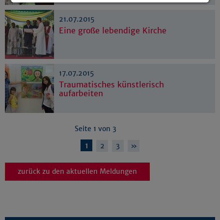
Details anzeigen
21.07.2015
Impressum
|
Datenschutz
Eine große lebendige Kirche
17.07.2015
Traumatisches künstlerisch
aufarbeiten
Seite 1 von 3
1
2
3
»
zurück zu den aktuellen Meldungen